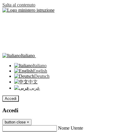
Salta al contenuto
Italiano
Italiano
English
Deutsch
中文
عربى
Accedi
Accedi
button close
×
Nome Utente