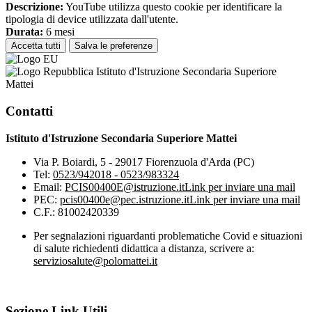
Descrizione:
YouTube utilizza questo cookie per identificare la
tipologia di device utilizzata dall'utente.
Durata:
6 mesi
Accetta tutti
Salva le preferenze
Istituto d'Istruzione Secondaria Superiore
Mattei
Contatti
Istituto d'Istruzione Secondaria Superiore Mattei
Via P. Boiardi, 5 - 29017 Fiorenzuola d'Arda (PC)
Tel:
0523/942018 - 0523/983324
Email:
PCIS00400E@istruzione.it
Link per inviare una mail
PEC:
pcis00400e@pec.istruzione.it
Link per inviare una mail
C.F.: 81002420339
Per segnalazioni riguardanti problematiche Covid e situazioni
di salute richiedenti didattica a distanza, scrivere a:
serviziosalute@polomattei.it
Sezione Link Utili