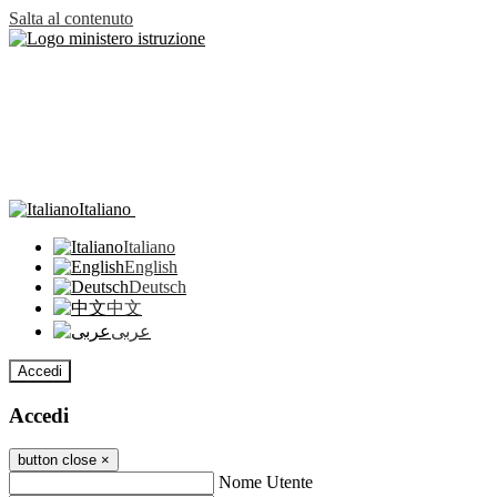
Salta al contenuto
Italiano
Italiano
English
Deutsch
中文
عربى
Accedi
Accedi
button close
×
Nome Utente