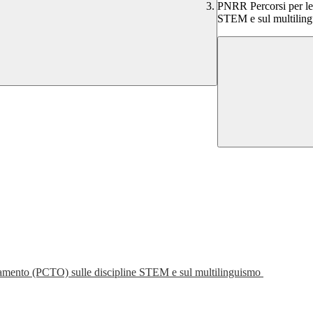
PNRR Percorsi per le
STEM e sul multilin
tamento (PCTO) sulle discipline STEM e sul multilinguismo