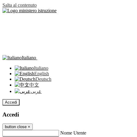
Salta al contenuto
Italiano
Italiano
English
Deutsch
中文
عربى
Accedi
Accedi
button close
×
Nome Utente