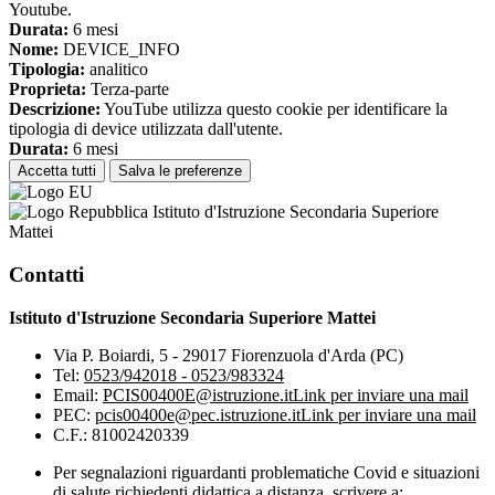
Youtube.
Durata:
6 mesi
Nome:
DEVICE_INFO
Tipologia:
analitico
Proprieta:
Terza-parte
Descrizione:
YouTube utilizza questo cookie per identificare la
tipologia di device utilizzata dall'utente.
Durata:
6 mesi
Accetta tutti
Salva le preferenze
Istituto d'Istruzione Secondaria Superiore
Mattei
Contatti
Istituto d'Istruzione Secondaria Superiore Mattei
Via P. Boiardi, 5 - 29017 Fiorenzuola d'Arda (PC)
Tel:
0523/942018 - 0523/983324
Email:
PCIS00400E@istruzione.it
Link per inviare una mail
PEC:
pcis00400e@pec.istruzione.it
Link per inviare una mail
C.F.: 81002420339
Per segnalazioni riguardanti problematiche Covid e situazioni
di salute richiedenti didattica a distanza, scrivere a: