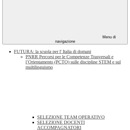
Menu di
navigazione
FUTURA: la scuola per l' Italia di domani
PNRR Percorsi per le Competenze Trasversali e
l’Orientamento (PCTO) sulle discipline STEM e sul
multilinguismo
SELEZIONE TEAM OPERATIVO
SELEZIONE DOCENTI
ACCOMPAGNATORI