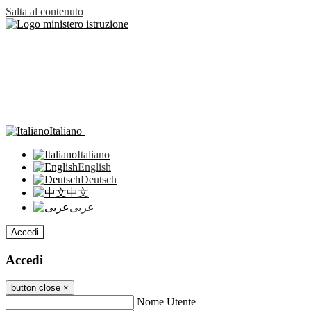
Salta al contenuto
Italiano
Italiano
English
Deutsch
中文
عربى
Accedi
Accedi
button close
×
Nome Utente