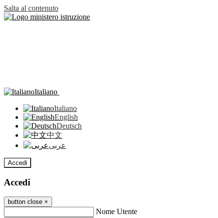
Salta al contenuto
Italiano
Italiano
English
Deutsch
中文
عربى
Accedi
Accedi
button close
×
Nome Utente