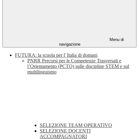
Menu di
navigazione
FUTURA: la scuola per l' Italia di domani
PNRR Percorsi per le Competenze Trasversali e
l’Orientamento (PCTO) sulle discipline STEM e sul
multilinguismo
SELEZIONE TEAM OPERATIVO
SELEZIONE DOCENTI
ACCOMPAGNATORI