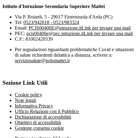
Istituto d'Istruzione Secondaria Superiore Mattei
Via P. Boiardi, 5 - 29017 Fiorenzuola d'Arda (PC)
Tel:
0523/942018 - 0523/983324
Email:
PCIS00400E@istruzione.it
Link per inviare una mail
PEC:
pcis00400e@pec.istruzione.it
Link per inviare una mail
C.F.: 81002420339
Per segnalazioni riguardanti problematiche Covid e situazioni
di salute richiedenti didattica a distanza, scrivere a:
serviziosalute@polomattei.it
Sezione Link Utili
Cookie policy
Note legali
Informativa Privacy
Ufficio Relazioni con il Pubblico
Dichiarazione di accessibilità
Obiettivi di accessibilità
Gestione consensi cookie