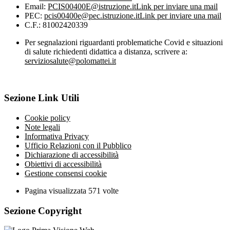
Email:
PCIS00400E@istruzione.it
Link per inviare una mail
PEC:
pcis00400e@pec.istruzione.it
Link per inviare una mail
C.F.: 81002420339
Per segnalazioni riguardanti problematiche Covid e situazioni
di salute richiedenti didattica a distanza, scrivere a:
serviziosalute@polomattei.it
Sezione Link Utili
Cookie policy
Note legali
Informativa Privacy
Ufficio Relazioni con il Pubblico
Dichiarazione di accessibilità
Obiettivi di accessibilità
Gestione consensi cookie
Pagina visualizzata
571
volte
Sezione Copyright