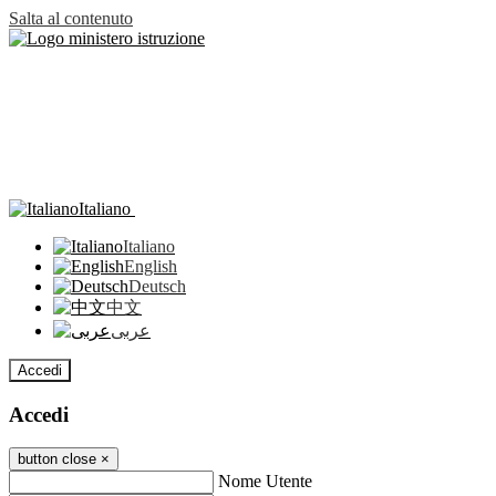
Salta al contenuto
Italiano
Italiano
English
Deutsch
中文
عربى
Accedi
Accedi
button close
×
Nome Utente