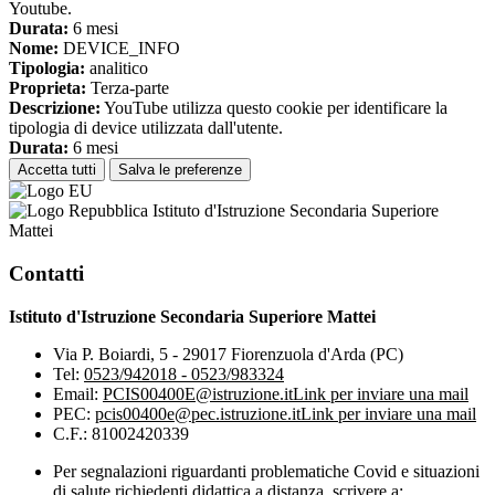
Youtube.
Durata:
6 mesi
Nome:
DEVICE_INFO
Tipologia:
analitico
Proprieta:
Terza-parte
Descrizione:
YouTube utilizza questo cookie per identificare la
tipologia di device utilizzata dall'utente.
Durata:
6 mesi
Accetta tutti
Salva le preferenze
Istituto d'Istruzione Secondaria Superiore
Mattei
Contatti
Istituto d'Istruzione Secondaria Superiore Mattei
Via P. Boiardi, 5 - 29017 Fiorenzuola d'Arda (PC)
Tel:
0523/942018 - 0523/983324
Email:
PCIS00400E@istruzione.it
Link per inviare una mail
PEC:
pcis00400e@pec.istruzione.it
Link per inviare una mail
C.F.: 81002420339
Per segnalazioni riguardanti problematiche Covid e situazioni
di salute richiedenti didattica a distanza, scrivere a: