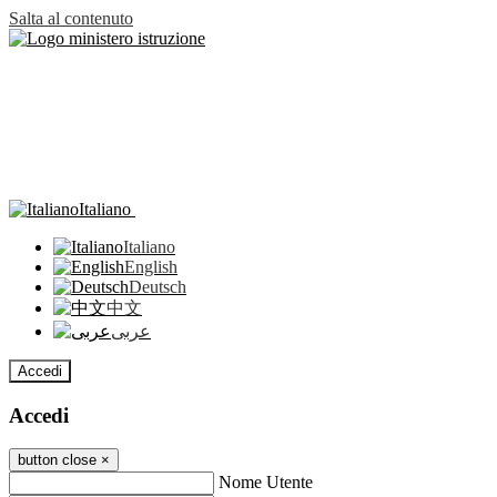
Salta al contenuto
Italiano
Italiano
English
Deutsch
中文
عربى
Accedi
Accedi
button close
×
Nome Utente