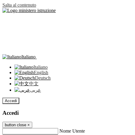
Salta al contenuto
Italiano
Italiano
English
Deutsch
中文
عربى
Accedi
Accedi
button close
×
Nome Utente