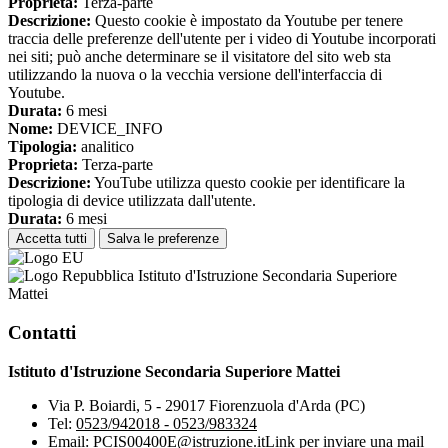
Proprieta:
Terza-parte
Descrizione:
Questo cookie è impostato da Youtube per tenere
traccia delle preferenze dell'utente per i video di Youtube incorporati
nei siti; può anche determinare se il visitatore del sito web sta
utilizzando la nuova o la vecchia versione dell'interfaccia di
Youtube.
Durata:
6 mesi
Nome:
DEVICE_INFO
Tipologia:
analitico
Proprieta:
Terza-parte
Descrizione:
YouTube utilizza questo cookie per identificare la
tipologia di device utilizzata dall'utente.
Durata:
6 mesi
Accetta tutti
Salva le preferenze
Istituto d'Istruzione Secondaria Superiore
Mattei
Contatti
Istituto d'Istruzione Secondaria Superiore Mattei
Via P. Boiardi, 5 - 29017 Fiorenzuola d'Arda (PC)
Tel:
0523/942018 - 0523/983324
Email:
PCIS00400E@istruzione.it
Link per inviare una mail