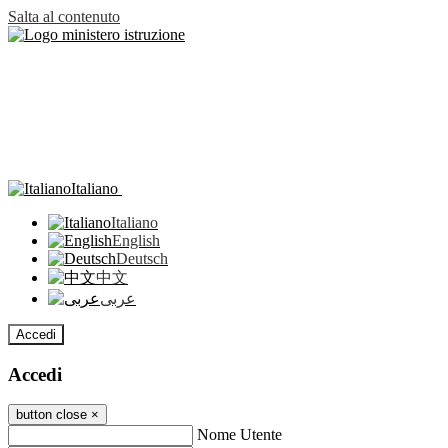
Salta al contenuto
Italiano
Italiano
English
Deutsch
中文
عربى
Accedi
Accedi
button close
×
Nome Utente