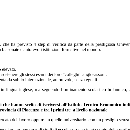
 che ha previsto 4 step di verifica da parte della prestigiosa Univer
ù blasonate e autorevoli istituzioni formative nel mondo.
o elevato.
e sostenere gli stessi esami dei loro “colleghi” anglosassoni.
enta da subito internazionale, autorevole, senza eguali.
n lingua inglese, ma seguendo l’ordinamento scolastico britannico, addi
i che hanno scelto di iscriversi all’Istituto Tecnico Economico in
ovincia di Piacenza e tra i primi tre a livello nazionale
mercato del lavoro oppure in quello universitario con un prestigio senza 
quentare un percorso di studi di eccellenza che tenga conto delle profo