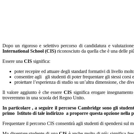
Dopo un rigoroso e selettivo percorso di candidatura e valutazione,
International School (CIS)
riconosciuto da quella che è una delle pi
Essere una
CIS
significa:
poter recepire ed attuare degli standard formativi di livello molt
consentire agli gli studenti di poter frequentare gli stessi corsi 
proiettare l’esperienza di studio su un’altra dimensione, che div
Il valore aggiunto è che essere
CIS
significa erogare insegnamento i
troveremmo in una scuola del Regno Unito.
In particolare , a seguire il percorso Cambridge sono gli student
primo Istituto di tale indirizzo a proporre questa opzione nella pr
Frequentare il percorso CIS consentirà agli studenti di spendersi sul 
Ma diventare studente di una
CIS
è anche molto di più: significa fre