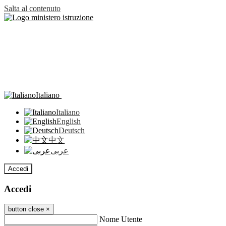
Salta al contenuto
Italiano
Italiano
English
Deutsch
中文
عربى
Accedi
Accedi
button close
×
Nome Utente