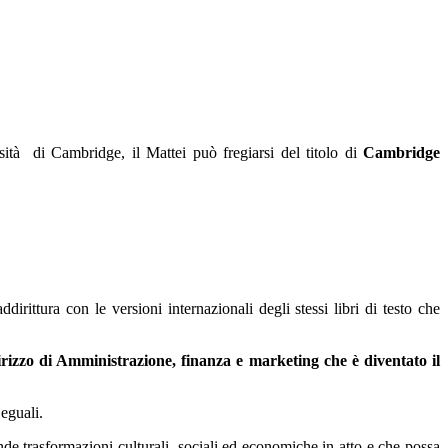
sità di Cambridge, il Mattei può fregiarsi del titolo di
Cambridge
rittura con le versioni internazionali degli stessi libri di testo che
dirizzo di Amministrazione, finanza e marketing che è diventato il
eguali.
nde trasformazioni culturali, sociali ed economiche in atto e che possa