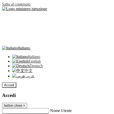
Salta al contenuto
Italiano
Italiano
English
Deutsch
中文
عربى
Accedi
Accedi
button close
×
Nome Utente