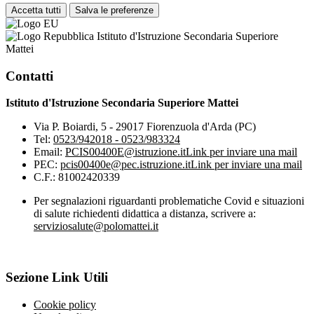
Accetta tutti
Salva le preferenze
Istituto d'Istruzione Secondaria Superiore
Mattei
Contatti
Istituto d'Istruzione Secondaria Superiore Mattei
Via P. Boiardi, 5 - 29017 Fiorenzuola d'Arda (PC)
Tel:
0523/942018 - 0523/983324
Email:
PCIS00400E@istruzione.it
Link per inviare una mail
PEC:
pcis00400e@pec.istruzione.it
Link per inviare una mail
C.F.: 81002420339
Per segnalazioni riguardanti problematiche Covid e situazioni
di salute richiedenti didattica a distanza, scrivere a:
serviziosalute@polomattei.it
Sezione Link Utili
Cookie policy