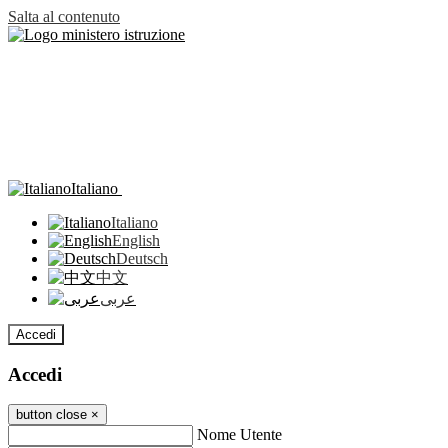
Salta al contenuto
Italiano
Italiano
English
Deutsch
中文
عربى
Accedi
Accedi
button close
×
Nome Utente