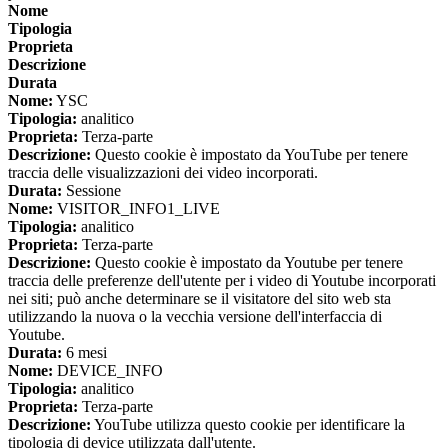
Nome
Tipologia
Proprieta
Descrizione
Durata
Nome:
YSC
Tipologia:
analitico
Proprieta:
Terza-parte
Descrizione:
Questo cookie è impostato da YouTube per tenere
traccia delle visualizzazioni dei video incorporati.
Durata:
Sessione
Nome:
VISITOR_INFO1_LIVE
Tipologia:
analitico
Proprieta:
Terza-parte
Descrizione:
Questo cookie è impostato da Youtube per tenere
traccia delle preferenze dell'utente per i video di Youtube incorporati
nei siti; può anche determinare se il visitatore del sito web sta
utilizzando la nuova o la vecchia versione dell'interfaccia di
Youtube.
Durata:
6 mesi
Nome:
DEVICE_INFO
Tipologia:
analitico
Proprieta:
Terza-parte
Descrizione:
YouTube utilizza questo cookie per identificare la
tipologia di device utilizzata dall'utente.