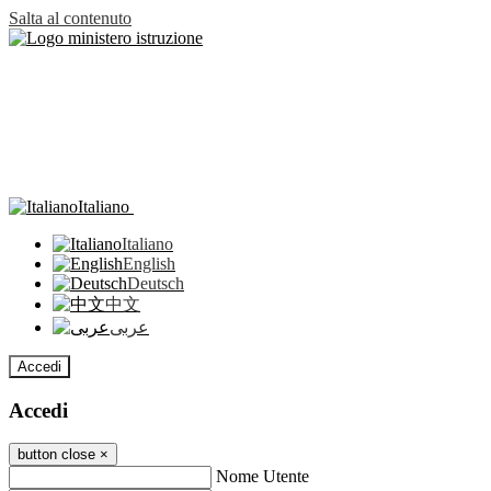
Salta al contenuto
Italiano
Italiano
English
Deutsch
中文
عربى
Accedi
Accedi
button close
×
Nome Utente