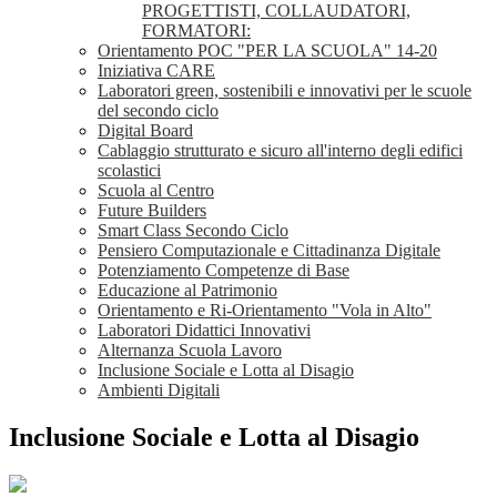
PROGETTISTI, COLLAUDATORI,
FORMATORI:
Orientamento POC "PER LA SCUOLA" 14-20
Iniziativa CARE
Laboratori green, sostenibili e innovativi per le scuole
del secondo ciclo
Digital Board
Cablaggio strutturato e sicuro all'interno degli edifici
scolastici
Scuola al Centro
Future Builders
Smart Class Secondo Ciclo
Pensiero Computazionale e Cittadinanza Digitale
Potenziamento Competenze di Base
Educazione al Patrimonio
Orientamento e Ri-Orientamento "Vola in Alto"
Laboratori Didattici Innovativi
Alternanza Scuola Lavoro
Inclusione Sociale e Lotta al Disagio
Ambienti Digitali
Inclusione Sociale e Lotta al Disagio