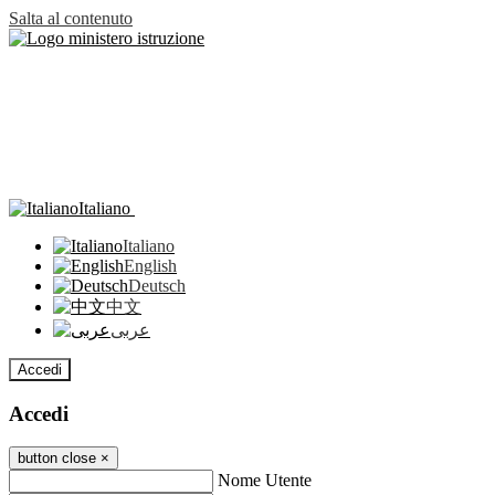
Salta al contenuto
Italiano
Italiano
English
Deutsch
中文
عربى
Accedi
Accedi
button close
×
Nome Utente