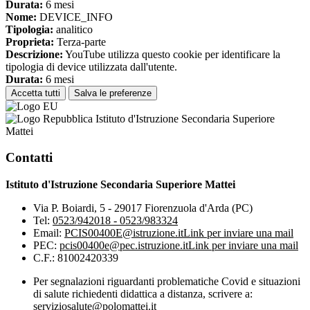
Durata:
6 mesi
Nome:
DEVICE_INFO
Tipologia:
analitico
Proprieta:
Terza-parte
Descrizione:
YouTube utilizza questo cookie per identificare la
tipologia di device utilizzata dall'utente.
Durata:
6 mesi
Accetta tutti
Salva le preferenze
Istituto d'Istruzione Secondaria Superiore
Mattei
Contatti
Istituto d'Istruzione Secondaria Superiore Mattei
Via P. Boiardi, 5 - 29017 Fiorenzuola d'Arda (PC)
Tel:
0523/942018 - 0523/983324
Email:
PCIS00400E@istruzione.it
Link per inviare una mail
PEC:
pcis00400e@pec.istruzione.it
Link per inviare una mail
C.F.: 81002420339
Per segnalazioni riguardanti problematiche Covid e situazioni
di salute richiedenti didattica a distanza, scrivere a:
serviziosalute@polomattei.it