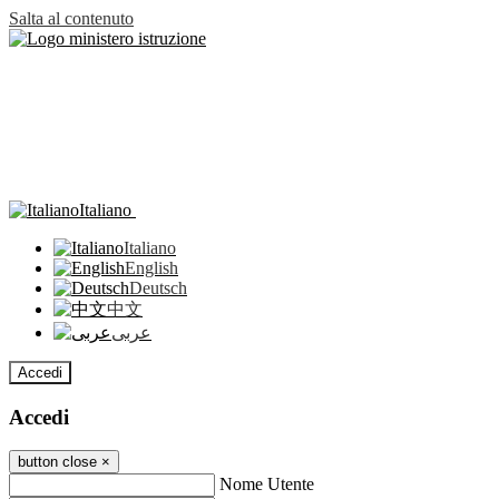
Salta al contenuto
Italiano
Italiano
English
Deutsch
中文
عربى
Accedi
Accedi
button close
×
Nome Utente