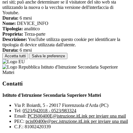
nei siti; può anche determinare se il visitatore del sito web sta
utilizzando la nuova o la vecchia versione dell'interfaccia di
Youtube.
Durata:
6 mesi
Nome:
DEVICE_INFO
Tipologia:
analitico
Proprieta:
Terza-parte
Descrizione:
YouTube utilizza questo cookie per identificare la
tipologia di device utilizzata dall'utente.
Durata:
6 mesi
Accetta tutti
Salva le preferenze
Istituto d'Istruzione Secondaria Superiore
Mattei
Contatti
Istituto d'Istruzione Secondaria Superiore Mattei
Via P. Boiardi, 5 - 29017 Fiorenzuola d'Arda (PC)
Tel:
0523/942018 - 0523/983324
Email:
PCIS00400E@istruzione.it
Link per inviare una mail
PEC:
pcis00400e@pec.istruzione.it
Link per inviare una mail
C.F.: 81002420339