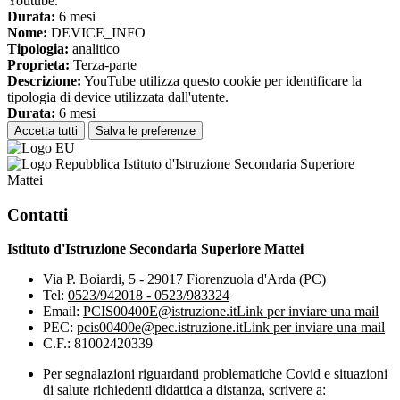
Youtube.
Durata:
6 mesi
Nome:
DEVICE_INFO
Tipologia:
analitico
Proprieta:
Terza-parte
Descrizione:
YouTube utilizza questo cookie per identificare la
tipologia di device utilizzata dall'utente.
Durata:
6 mesi
Accetta tutti
Salva le preferenze
Istituto d'Istruzione Secondaria Superiore
Mattei
Contatti
Istituto d'Istruzione Secondaria Superiore Mattei
Via P. Boiardi, 5 - 29017 Fiorenzuola d'Arda (PC)
Tel:
0523/942018 - 0523/983324
Email:
PCIS00400E@istruzione.it
Link per inviare una mail
PEC:
pcis00400e@pec.istruzione.it
Link per inviare una mail
C.F.: 81002420339
Per segnalazioni riguardanti problematiche Covid e situazioni
di salute richiedenti didattica a distanza, scrivere a: