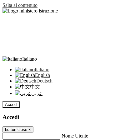
Salta al contenuto
Italiano
Italiano
English
Deutsch
中文
عربى
Accedi
Accedi
button close
×
Nome Utente