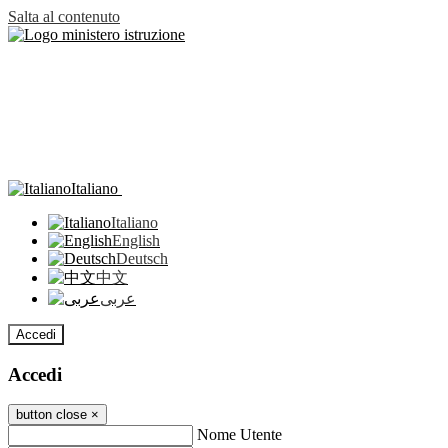
Salta al contenuto
Italiano
Italiano
English
Deutsch
中文
عربى
Accedi
Accedi
button close
×
Nome Utente