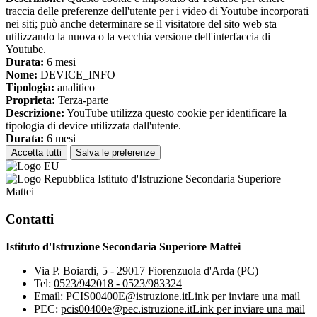
traccia delle preferenze dell'utente per i video di Youtube incorporati
nei siti; può anche determinare se il visitatore del sito web sta
utilizzando la nuova o la vecchia versione dell'interfaccia di
Youtube.
Durata:
6 mesi
Nome:
DEVICE_INFO
Tipologia:
analitico
Proprieta:
Terza-parte
Descrizione:
YouTube utilizza questo cookie per identificare la
tipologia di device utilizzata dall'utente.
Durata:
6 mesi
Accetta tutti
Salva le preferenze
Istituto d'Istruzione Secondaria Superiore
Mattei
Contatti
Istituto d'Istruzione Secondaria Superiore Mattei
Via P. Boiardi, 5 - 29017 Fiorenzuola d'Arda (PC)
Tel:
0523/942018 - 0523/983324
Email:
PCIS00400E@istruzione.it
Link per inviare una mail
PEC:
pcis00400e@pec.istruzione.it
Link per inviare una mail