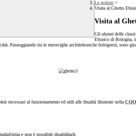
Le notizie
>
Visita al Ghetto Ebra
Visita al Ghe
Gli alunni delle class
Ebraico di Bologna, i
 città. Passeggiando tra le meraviglie architettoniche bolognesi, sono gi
a
kie necessari al funzionamento ed utili alle finalità illustrate nella
COO
attaforma e non è possibile disabilitarli.