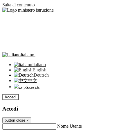
Salta al contenuto
Italiano
Italiano
English
Deutsch
中文
عربى
Accedi
Accedi
button close
×
Nome Utente