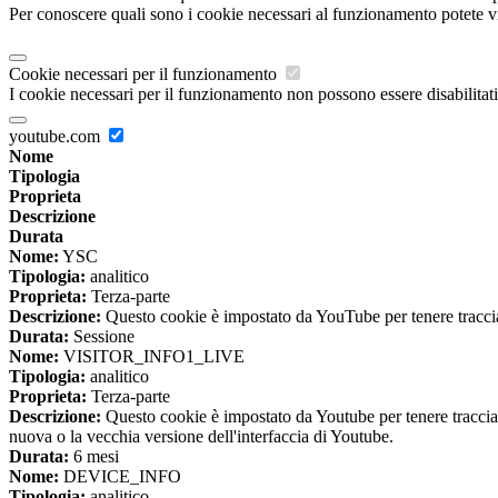
Per conoscere quali sono i cookie necessari al funzionamento potete v
Cookie necessari per il funzionamento
I cookie necessari per il funzionamento non possono essere disabilitati.
youtube.com
Nome
Tipologia
Proprieta
Descrizione
Durata
Nome:
YSC
Tipologia:
analitico
Proprieta:
Terza-parte
Descrizione:
Questo cookie è impostato da YouTube per tenere traccia 
Durata:
Sessione
Nome:
VISITOR_INFO1_LIVE
Tipologia:
analitico
Proprieta:
Terza-parte
Descrizione:
Questo cookie è impostato da Youtube per tenere traccia de
nuova o la vecchia versione dell'interfaccia di Youtube.
Durata:
6 mesi
Nome:
DEVICE_INFO
Tipologia:
analitico