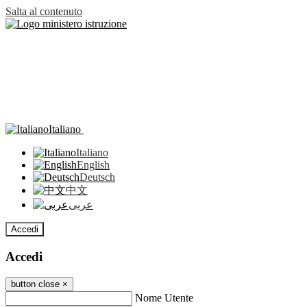
Salta al contenuto
Italiano
Italiano
English
Deutsch
中文
عربى
Accedi
Accedi
button close
×
Nome Utente