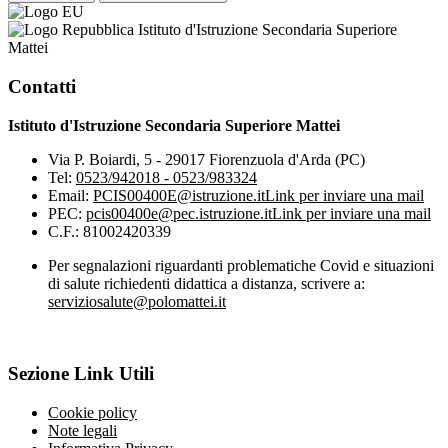
Istituto d'Istruzione Secondaria Superiore
Mattei
Contatti
Istituto d'Istruzione Secondaria Superiore Mattei
Via P. Boiardi, 5 - 29017 Fiorenzuola d'Arda (PC)
Tel:
0523/942018 - 0523/983324
Email:
PCIS00400E@istruzione.it
Link per inviare una mail
PEC:
pcis00400e@pec.istruzione.it
Link per inviare una mail
C.F.: 81002420339
Per segnalazioni riguardanti problematiche Covid e situazioni
di salute richiedenti didattica a distanza, scrivere a:
serviziosalute@polomattei.it
Sezione Link Utili
Cookie policy
Note legali