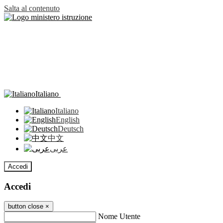
Salta al contenuto
Italiano
Italiano
English
Deutsch
中文
عربى
Accedi
Accedi
button close
×
Nome Utente