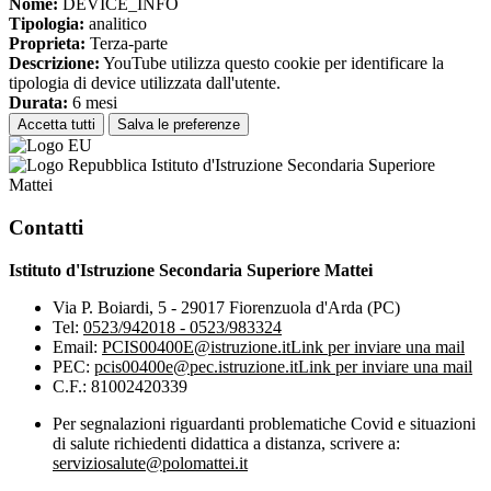
Nome:
DEVICE_INFO
Tipologia:
analitico
Proprieta:
Terza-parte
Descrizione:
YouTube utilizza questo cookie per identificare la
tipologia di device utilizzata dall'utente.
Durata:
6 mesi
Accetta tutti
Salva le preferenze
Istituto d'Istruzione Secondaria Superiore
Mattei
Contatti
Istituto d'Istruzione Secondaria Superiore Mattei
Via P. Boiardi, 5 - 29017 Fiorenzuola d'Arda (PC)
Tel:
0523/942018 - 0523/983324
Email:
PCIS00400E@istruzione.it
Link per inviare una mail
PEC:
pcis00400e@pec.istruzione.it
Link per inviare una mail
C.F.: 81002420339
Per segnalazioni riguardanti problematiche Covid e situazioni
di salute richiedenti didattica a distanza, scrivere a:
serviziosalute@polomattei.it