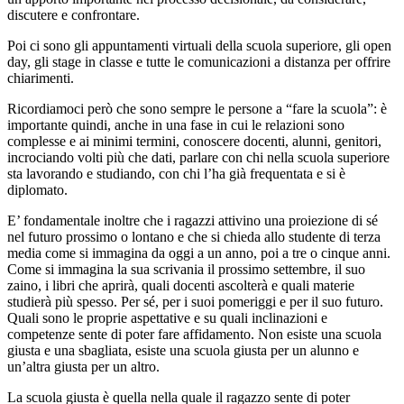
discutere e confrontare.
Poi ci sono gli appuntamenti virtuali della scuola superiore, gli open
day, gli stage in classe e tutte le comunicazioni a distanza per offrire
chiarimenti.
Ricordiamoci però che sono sempre le persone a “fare la scuola”: è
importante quindi, anche in una fase in cui le relazioni sono
complesse e ai minimi termini, conoscere docenti, alunni, genitori,
incrociando volti più che dati, parlare con chi nella scuola superiore
sta lavorando e studiando, con chi l’ha già frequentata e si è
diplomato.
E’ fondamentale inoltre che i ragazzi attivino una proiezione di sé
nel futuro prossimo o lontano e che si chieda allo studente di terza
media come si immagina da oggi a un anno, poi a tre o cinque anni.
Come si immagina la sua scrivania il prossimo settembre, il suo
zaino, i libri che aprirà, quali docenti ascolterà e quali materie
studierà più spesso. Per sé, per i suoi pomeriggi e per il suo futuro.
Quali sono le proprie aspettative e su quali inclinazioni e
competenze sente di poter fare affidamento. Non esiste una scuola
giusta e una sbagliata, esiste una scuola giusta per un alunno e
un’altra giusta per un altro.
La scuola giusta è quella nella quale il ragazzo sente di poter