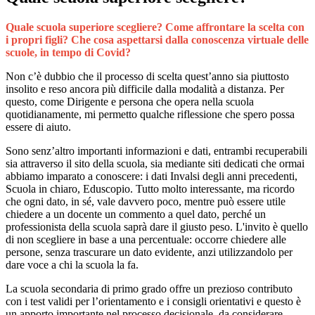
Quale scuola superiore scegliere? Come affrontare la scelta con
i propri figli? Che cosa aspettarsi dalla conoscenza virtuale delle
scuole, in tempo di Covid?
Non c’è dubbio che il processo di scelta quest’anno sia piuttosto
insolito e reso ancora più difficile dalla modalità a distanza. Per
questo, come Dirigente e persona che opera nella scuola
quotidianamente, mi permetto qualche riflessione che spero possa
essere di aiuto.
Sono senz’altro importanti informazioni e dati, entrambi recuperabili
sia attraverso il sito della scuola, sia mediante siti dedicati che ormai
abbiamo imparato a conoscere: i dati Invalsi degli anni precedenti,
Scuola in chiaro, Eduscopio. Tutto molto interessante, ma ricordo
che ogni dato, in sé, vale davvero poco, mentre può essere utile
chiedere a un docente un commento a quel dato, perché un
professionista della scuola saprà dare il giusto peso. L'invito è quello
di non scegliere in base a una percentuale: occorre chiedere alle
persone, senza trascurare un dato evidente, anzi utilizzandolo per
dare voce a chi la scuola la fa.
La scuola secondaria di primo grado offre un prezioso contributo
con i test validi per l’orientamento e i consigli orientativi e questo è
un apporto importante nel processo decisionale, da considerare,