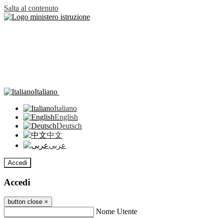
Salta al contenuto
Italiano
Italiano
English
Deutsch
中文
عربى
Accedi
Accedi
button close
×
Nome Utente