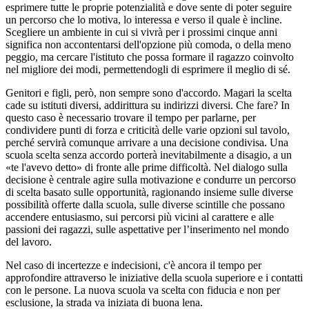
esprimere tutte le proprie potenzialità e dove sente di poter seguire
un percorso che lo motiva, lo interessa e verso il quale è incline.
Scegliere un ambiente in cui si vivrà per i prossimi cinque anni
significa non accontentarsi dell'opzione più comoda, o della meno
peggio, ma cercare l'istituto che possa formare il ragazzo coinvolto
nel migliore dei modi, permettendogli di esprimere il meglio di sé.
Genitori e figli, però, non sempre sono d'accordo. Magari la scelta
cade su istituti diversi, addirittura su indirizzi diversi. Che fare? In
questo caso è necessario trovare il tempo per parlarne, per
condividere punti di forza e criticità delle varie opzioni sul tavolo,
perché servirà comunque arrivare a una decisione condivisa. Una
scuola scelta senza accordo porterà inevitabilmente a disagio, a un
«te l'avevo detto» di fronte alle prime difficoltà. Nel dialogo sulla
decisione è centrale agire sulla motivazione e condurre un percorso
di scelta basato sulle opportunità, ragionando insieme sulle diverse
possibilità offerte dalla scuola, sulle diverse scintille che possano
accendere entusiasmo, sui percorsi più vicini al carattere e alle
passioni dei ragazzi, sulle aspettative per l’inserimento nel mondo
del lavoro.
Nel caso di incertezze e indecisioni, c'è ancora il tempo per
approfondire attraverso le iniziative della scuola superiore e i contatti
con le persone. La nuova scuola va scelta con fiducia e non per
esclusione, la strada va iniziata di buona lena.