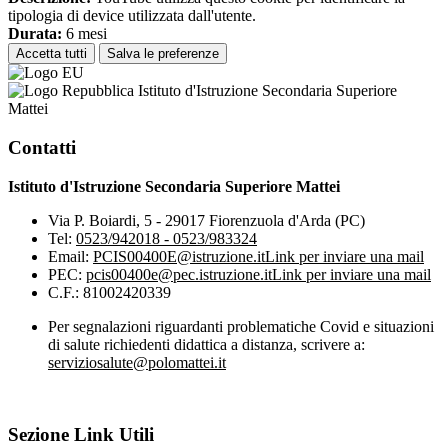
tipologia di device utilizzata dall'utente.
Durata:
6 mesi
Accetta tutti
Salva le preferenze
Istituto d'Istruzione Secondaria Superiore
Mattei
Contatti
Istituto d'Istruzione Secondaria Superiore Mattei
Via P. Boiardi, 5 - 29017 Fiorenzuola d'Arda (PC)
Tel:
0523/942018 - 0523/983324
Email:
PCIS00400E@istruzione.it
Link per inviare una mail
PEC:
pcis00400e@pec.istruzione.it
Link per inviare una mail
C.F.: 81002420339
Per segnalazioni riguardanti problematiche Covid e situazioni
di salute richiedenti didattica a distanza, scrivere a:
serviziosalute@polomattei.it
Sezione Link Utili