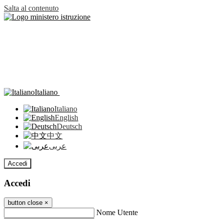
Salta al contenuto
Italiano
Italiano
English
Deutsch
中文
عربى
Accedi
Accedi
button close
×
Nome Utente