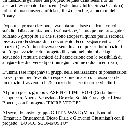
un’ideazione generale del progetto seguita dalla stesura di un
abstract revisionato dai docenti (Valentina Chiffi e Silvia Cambria)
prima di una consegna ufficiale, il 24 dicembre, ai membri del
Rotary.
Dopo una prima selezione, avvenuta sulla base di alcuni criteri
stabiliti dalla commissione di valutazione, hanno potuto proseguire
soltanto 5 gruppi su 10 che si sono adoperati quindi per la seconda
fase ovvero la stesura di un documento da consegnare entro il 14
marzo. Quest’ultimo doveva essere dotato di precise informazioni
sull’organizzazione del progetto illustrato nei minimi dettagli,
seguendo i requisiti richiesti dell’associazione con la possibilità di
allegare file di diverso tipo (immagini, cartine o documenti vari).
L’ultima fase impegnava i gruppi nella realizzazione di presentazioni
power point per l’evento di esposizione finale, conclusosi con le
premiazioni, avvenuto il 26 marzo che ha visto come vincitori:
Al primo posto: gruppo CASE NEI LIMITROFI (Costantino
Cappuccio, Angela Veneziano Broccia, Sophie Gravaghi e Elena
Bonetti) con il progetto “FIORE VERDE”
Al secondo posto: gruppo GREEN WAVE (Marco Bandini
,Emanuele Brusamonti, Diego Dizia e Giovanni Giustiniani) con il
progetto “BOSCO SCOMPOSTO”