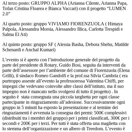
Al terzo posto: GRUPPO ALPHA (Arianna Cilente, Arianna Papa,
Tofan Cristina Floarea e Bianca Vaccari) con il progetto “LUMEN
2.0”
Al quarto posto: gruppo VIVIAMO FIORENZUOLA ( Himaya
Palpola, Alessandra Morsia, Alessandro Illica, Carlotta Trespidi e
Salma El Ati)
Al quinto posto: gruppo SF ( Alessia Basha, Debora Shehu, Matilde
Schenardi e Anchal Kumari)
L’evento si è aperto con l’introduzione generale del progetto da
parte del presidente di Rotary, Guido Bosi, seguita da interventi da
parte dell’assessore per l’ambiente del comune di Fiorenzuola (Elena
Grilli), il sindaco Romeo Gandolfi e la prof.ssa Silvia Cambria ( era
purtroppo assente all’evento la professoressa Valentina Chiffi, per
impegni che vedevano coinvolte altre classi dell’istituto, ma il suo
impegno non è mancato nello svolgersi di tutto il progetto) . In
seguito è stata consegnata una piccola targhetta per ogni classe
partecipante in ringraziamento all’adesione. Successivamente ogni
gruppo in 5 minuti ha esposto la presentazione e al termine dei
ringraziamenti è avvenuta la consegna dei premi: 500€ complessivi
(distribuiti tra i membri del gruppo) per i primi classificati, 300€ per i
secondi e 200€ per i terzi. Per tutti è stata offerta una maglietta con
lo stemma dell’organizzazione e un albero di Treedom. L’evento è