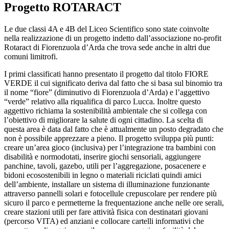
Progetto ROTARACT
Le due classi 4A e 4B del Liceo Scientifico sono state coinvolte
nella realizzazione di un progetto indetto dall’associazione no-profit
Rotaract di Fiorenzuola d’Arda che trova sede anche in altri due
comuni limitrofi.
I primi classificati hanno presentato il progetto dal titolo FIORE
VERDE il cui significato deriva dal fatto che si basa sul binomio tra
il nome “fiore” (diminutivo di Fiorenzuola d’Arda) e l’aggettivo
“verde” relativo alla riqualifica di parco Lucca. Inoltre questo
aggettivo richiama la sostenibilità ambientale che si collega con
l’obiettivo di migliorare la salute di ogni cittadino. La scelta di
questa area è data dal fatto che è attualmente un posto degradato che
non è possibile apprezzare a pieno. Il progetto sviluppa più punti:
creare un’area gioco (inclusiva) per l’integrazione tra bambini con
disabilità e normodotati, inserire giochi sensoriali, aggiungere
panchine, tavoli, gazebo, utili per l’aggregazione, posacenere e
bidoni ecosostenibili in legno o materiali riciclati quindi amici
dell’ambiente, installare un sistema di illuminazione funzionante
attraverso pannelli solari e fotocellule crepuscolare per rendere più
sicuro il parco e permetterne la frequentazione anche nelle ore serali,
creare stazioni utili per fare attività fisica con destinatari giovani
(percorso VITA) ed anziani e collocare cartelli informativi che