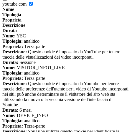
youtube.com
Nome
Tipologia
Proprieta
Descrizione
Durata
Nome:
YSC
Tipologia:
analitico
Proprieta:
Terza-parte
Descrizione:
Questo cookie è impostato da YouTube per tenere
traccia delle visualizzazioni dei video incorporati.
Durata:
Sessione
Nome:
VISITOR_INFO1_LIVE
Tipologia:
analitico
Proprieta:
Terza-parte
Descrizione:
Questo cookie è impostato da Youtube per tenere
traccia delle preferenze dell'utente per i video di Youtube incorporati
nei siti; può anche determinare se il visitatore del sito web sta
utilizzando la nuova o la vecchia versione dell'interfaccia di
Youtube.
Durata:
6 mesi
Nome:
DEVICE_INFO
Tipologia:
analitico
Proprieta:
Terza-parte
Descrizione:
YouTube utilizza questo cookie per identificare la