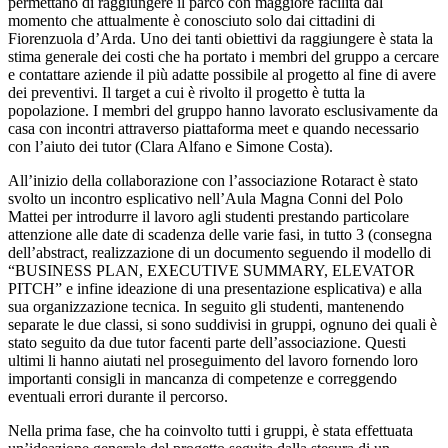
permettano di raggiungere il parco con maggiore facilità dal
momento che attualmente è conosciuto solo dai cittadini di
Fiorenzuola d’Arda. Uno dei tanti obiettivi da raggiungere è stata la
stima generale dei costi che ha portato i membri del gruppo a cercare
e contattare aziende il più adatte possibile al progetto al fine di avere
dei preventivi. Il target a cui è rivolto il progetto è tutta la
popolazione. I membri del gruppo hanno lavorato esclusivamente da
casa con incontri attraverso piattaforma meet e quando necessario
con l’aiuto dei tutor (Clara Alfano e Simone Costa).
All’inizio della collaborazione con l’associazione Rotaract è stato
svolto un incontro esplicativo nell’Aula Magna Conni del Polo
Mattei per introdurre il lavoro agli studenti prestando particolare
attenzione alle date di scadenza delle varie fasi, in tutto 3 (consegna
dell’abstract, realizzazione di un documento seguendo il modello di
“BUSINESS PLAN, EXECUTIVE SUMMARY, ELEVATOR
PITCH” e infine ideazione di una presentazione esplicativa) e alla
sua organizzazione tecnica. In seguito gli studenti, mantenendo
separate le due classi, si sono suddivisi in gruppi, ognuno dei quali è
stato seguito da due tutor facenti parte dell’associazione. Questi
ultimi li hanno aiutati nel proseguimento del lavoro fornendo loro
importanti consigli in mancanza di competenze e correggendo
eventuali errori durante il percorso.
Nella prima fase, che ha coinvolto tutti i gruppi, è stata effettuata