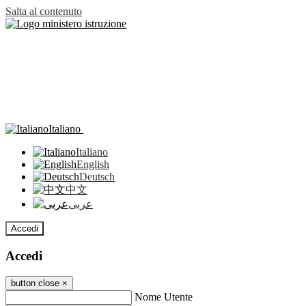
Salta al contenuto
Italiano
Italiano
English
Deutsch
中文
عربى
Accedi
Accedi
button close
×
Nome Utente