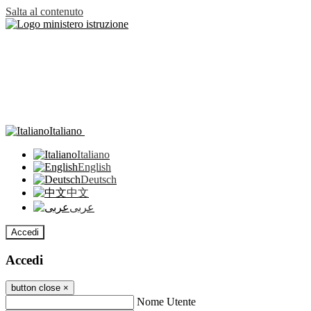
Salta al contenuto
Italiano
Italiano
English
Deutsch
中文
عربى
Accedi
Accedi
button close
×
Nome Utente