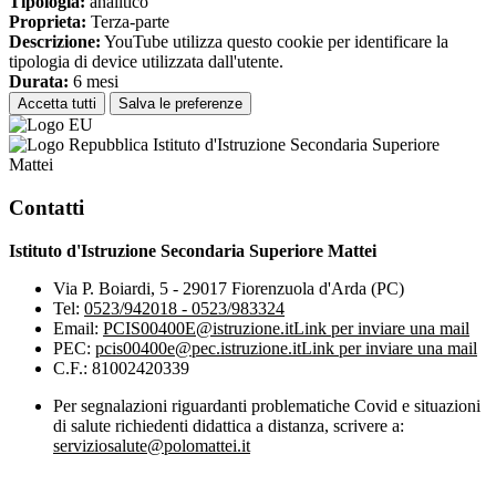
Tipologia:
analitico
Proprieta:
Terza-parte
Descrizione:
YouTube utilizza questo cookie per identificare la
tipologia di device utilizzata dall'utente.
Durata:
6 mesi
Accetta tutti
Salva le preferenze
Istituto d'Istruzione Secondaria Superiore
Mattei
Contatti
Istituto d'Istruzione Secondaria Superiore Mattei
Via P. Boiardi, 5 - 29017 Fiorenzuola d'Arda (PC)
Tel:
0523/942018 - 0523/983324
Email:
PCIS00400E@istruzione.it
Link per inviare una mail
PEC:
pcis00400e@pec.istruzione.it
Link per inviare una mail
C.F.: 81002420339
Per segnalazioni riguardanti problematiche Covid e situazioni
di salute richiedenti didattica a distanza, scrivere a:
serviziosalute@polomattei.it