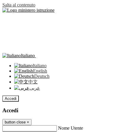
Salta al contenuto
Italiano
Italiano
English
Deutsch
中文
عربى
Accedi
Accedi
button close
×
Nome Utente