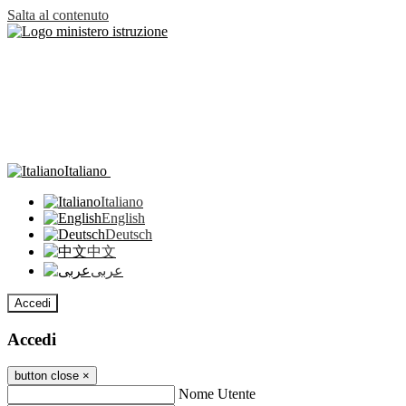
Salta al contenuto
Italiano
Italiano
English
Deutsch
中文
عربى
Accedi
Accedi
button close
×
Nome Utente