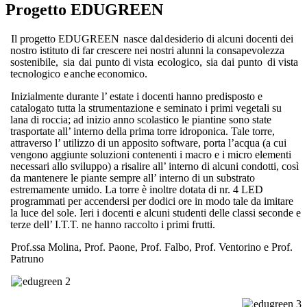
Progetto EDUGREEN
Il
progetto
EDUGREEN
nasce
dal
desiderio
di alcuni docenti dei
nostro istituto di far
crescere nei nostri alunni la
consapevolezza
sostenibile,
sia
dai
punto
di vista
ecologico,
sia
dai
punto
di
vista
tecnologico
e
anche
economico.
Inizialmente durante l’ estate i docenti hanno predisposto e
catalogato tutta la strumentazione e seminato i primi vegetali su
lana di roccia; ad inizio anno scolastico le piantine sono state
trasportate all’ interno della prima torre idroponica. Tale torre,
attraverso l’ utilizzo di un apposito software, porta l’acqua (a cui
vengono aggiunte soluzioni contenenti i macro e i micro elementi
necessari allo sviluppo) a risalire all’ interno di alcuni condotti, così
da mantenere le piante sempre all’ interno di un substrato
estremamente umido. La torre è inoltre dotata di nr. 4 LED
programmati per accendersi per dodici ore in modo tale da imitare
la luce del sole. Ieri i docenti e alcuni studenti delle classi seconde e
terze dell’ I.T.T. ne hanno raccolto i primi frutti.
Prof.ssa Molina, Prof. Paone, Prof. Falbo, Prof. Ventorino e Prof.
Patruno