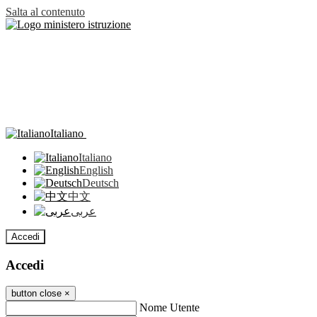
Salta al contenuto
Italiano
Italiano
English
Deutsch
中文
عربى
Accedi
Accedi
button close
×
Nome Utente