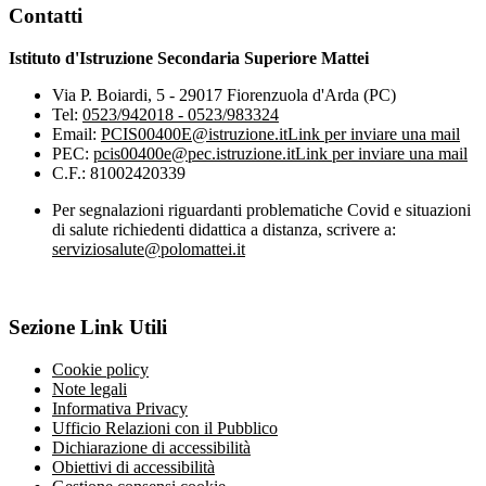
Contatti
Istituto d'Istruzione Secondaria Superiore Mattei
Via P. Boiardi, 5 - 29017 Fiorenzuola d'Arda (PC)
Tel:
0523/942018 - 0523/983324
Email:
PCIS00400E@istruzione.it
Link per inviare una mail
PEC:
pcis00400e@pec.istruzione.it
Link per inviare una mail
C.F.: 81002420339
Per segnalazioni riguardanti problematiche Covid e situazioni
di salute richiedenti didattica a distanza, scrivere a:
serviziosalute@polomattei.it
Sezione Link Utili
Cookie policy
Note legali
Informativa Privacy
Ufficio Relazioni con il Pubblico
Dichiarazione di accessibilità
Obiettivi di accessibilità