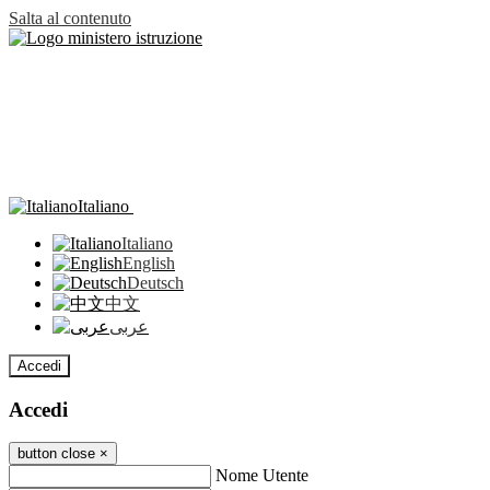
Salta al contenuto
Italiano
Italiano
English
Deutsch
中文
عربى
Accedi
Accedi
button close
×
Nome Utente