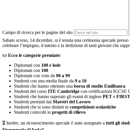
Campo di ricerca per le pagine del sito
Sabato scorso, 14 dicembre, si è tenuta una cerimonia speciale presso l
celebrare l’impegno, il talento e la dedizione di tanti giovani che rap
📜
Ecco le categorie premiate:
Diplomati con
100 e lode
Diplomati con
100
Diplomati con voto da
90 a 99
Studenti con una media finale da
9 a 10
Studenti che hanno ottenuto una
borsa di studio Emilbanca
Studenti del corso
ITE Cambridge
con certificazioni IGCSE
Studenti che hanno superato gli esami di inglese
PET
e
FIRS
Studenti premiati dai
Maestri del Lavoro
Studenti che si sono distinti in
competizioni scolastiche
Studenti coinvolti in
progetti di rilievo
🎖 Inoltre, un riconoscimento speciale è stato assegnato a
tutti gli stu
Fiorenzuola d’Arda”
.