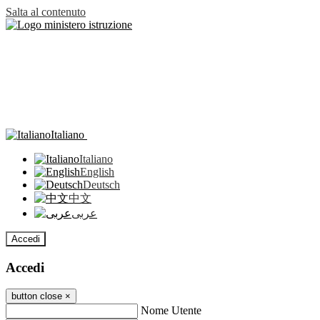
Salta al contenuto
Italiano
Italiano
English
Deutsch
中文
عربى
Accedi
Accedi
button close
×
Nome Utente