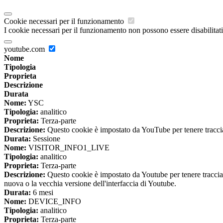
Cookie necessari per il funzionamento
I cookie necessari per il funzionamento non possono essere disabilitati.
youtube.com
Nome
Tipologia
Proprieta
Descrizione
Durata
Nome:
YSC
Tipologia:
analitico
Proprieta:
Terza-parte
Descrizione:
Questo cookie è impostato da YouTube per tenere traccia 
Durata:
Sessione
Nome:
VISITOR_INFO1_LIVE
Tipologia:
analitico
Proprieta:
Terza-parte
Descrizione:
Questo cookie è impostato da Youtube per tenere traccia de
nuova o la vecchia versione dell'interfaccia di Youtube.
Durata:
6 mesi
Nome:
DEVICE_INFO
Tipologia:
analitico
Proprieta:
Terza-parte