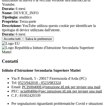
utilizzando la nuova o la vecchia versione dell'interfaccia di
Youtube.
Durata:
6 mesi
Nome:
DEVICE_INFO
Tipologia:
analitico
Proprieta:
Terza-parte
Descrizione:
YouTube utilizza questo cookie per identificare la
tipologia di device utilizzata dall'utente.
Durata:
6 mesi
Accetta tutti
Salva le preferenze
Istituto d'Istruzione Secondaria Superiore
Mattei
Contatti
Istituto d'Istruzione Secondaria Superiore Mattei
Via P. Boiardi, 5 - 29017 Fiorenzuola d'Arda (PC)
Tel:
0523/942018 - 0523/983324
Email:
PCIS00400E@istruzione.it
Link per inviare una mail
PEC:
pcis00400e@pec.istruzione.it
Link per inviare una mail
C.F.: 81002420339
Per segnalazioni riguardanti problematiche Covid e situazioni