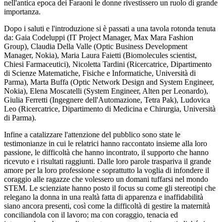
nell'antica epoca dei Faraoni le donne rivestissero un ruolo di grande
importanza.
Dopo i saluti e l'introduzione si è passati a una tavola rotonda tenuta
da: Gaia Codeluppi (IT Project Manager, Max Mara Fashion
Group), Claudia Della Valle (Optic Business Development
Manager, Nokia), Maria Laura Faietti (Biomolecules scientist,
Chiesi Farmaceutici), Nicoletta Tardini (Ricercatrice, Dipartimento
di Scienze Matematiche, Fisiche e Informatiche, Università di
Parma), Marta Buffa (Optic Network Design and System Engineer,
Nokia), Elena Moscatelli (System Engineer, Alten per Leonardo),
Giulia Ferretti (Ingegnere dell'Automazione, Tetra Pak), Ludovica
Leo (Ricercatrice, Dipartimento di Medicina e Chirurgia, Università
di Parma).
Infine a catalizzare l'attenzione del pubblico sono state le
testimonianze in cui le relatrici hanno raccontato insieme alla loro
passione, le difficoltà che hanno incontrato, il supporto che hanno
ricevuto e i risultati raggiunti. Dalle loro parole traspariva il grande
amore per la loro professione e soprattutto la voglia di infondere il
coraggio alle ragazze che volessero un domani tuffarsi nel mondo
STEM. Le scienziate hanno posto il focus su come gli stereotipi che
relegano la donna in una realtà fatta di apparenza e inaffidabilità
siano ancora presenti, così come la difficoltà di gestire la maternità
conciliandola con il lavoro; ma con coraggio, tenacia ed