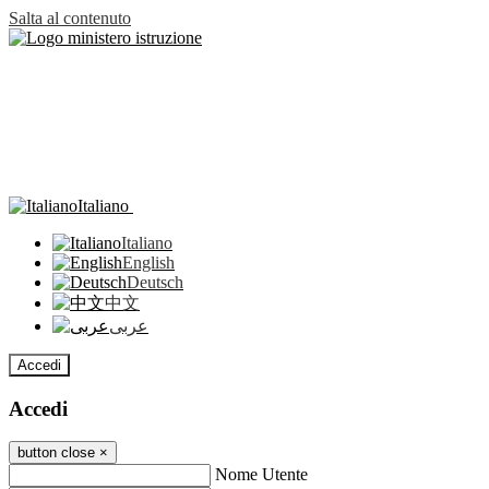
Salta al contenuto
Italiano
Italiano
English
Deutsch
中文
عربى
Accedi
Accedi
button close
×
Nome Utente