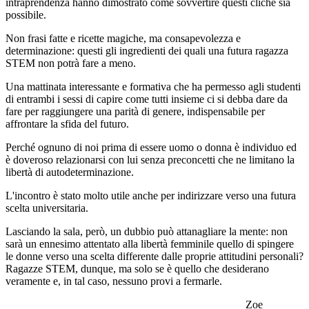
intraprendenza hanno dimostrato come sovvertire questi cliché sia
possibile.
Non frasi fatte e ricette magiche, ma consapevolezza e
determinazione: questi gli ingredienti dei quali una futura ragazza
STEM non potrà fare a meno.
Una mattinata interessante e formativa che ha permesso agli studenti
di entrambi i sessi di capire come tutti insieme ci si debba dare da
fare per raggiungere una parità di genere, indispensabile per
affrontare la sfida del futuro.
Perché ognuno di noi prima di essere uomo o donna è individuo ed
è doveroso relazionarsi con lui senza preconcetti che ne limitano la
libertà di autodeterminazione.
L'incontro è stato molto utile anche per indirizzare verso una futura
scelta universitaria.
Lasciando la sala, però, un dubbio può attanagliare la mente: non
sarà un ennesimo attentato alla libertà femminile quello di spingere
le donne verso una scelta differente dalle proprie attitudini personali?
Ragazze STEM, dunque, ma solo se è quello che desiderano
veramente e, in tal caso, nessuno provi a fermarle.
Zoe