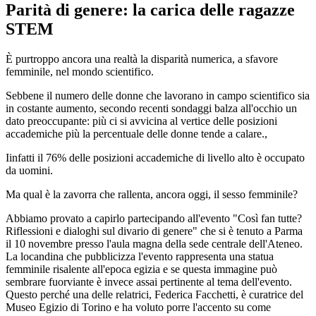
Parità di genere: la carica delle ragazze
STEM
È purtroppo ancora una realtà la disparità numerica, a sfavore
femminile, nel mondo scientifico.
Sebbene il numero delle donne che lavorano in campo scientifico sia
in costante aumento, secondo recenti sondaggi balza all'occhio un
dato preoccupante: più ci si avvicina al vertice delle posizioni
accademiche più la percentuale delle donne tende a calare.,
Iinfatti il 76% delle posizioni accademiche di livello alto è occupato
da uomini.
Ma qual è la zavorra che rallenta, ancora oggi, il sesso femminile?
Abbiamo provato a capirlo partecipando all'evento "Così fan tutte?
Riflessioni e dialoghi sul divario di genere" che si è tenuto a Parma
il 10 novembre presso l'aula magna della sede centrale dell'Ateneo.
La locandina che pubblicizza l'evento rappresenta una statua
femminile risalente all'epoca egizia e se questa immagine può
sembrare fuorviante è invece assai pertinente al tema dell'evento.
Questo perché una delle relatrici, Federica Facchetti, è curatrice del
Museo Egizio di Torino e ha voluto porre l'accento su come