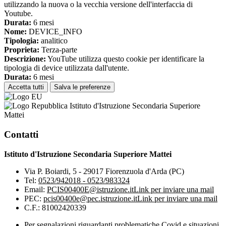
utilizzando la nuova o la vecchia versione dell'interfaccia di
Youtube.
Durata:
6 mesi
Nome:
DEVICE_INFO
Tipologia:
analitico
Proprieta:
Terza-parte
Descrizione:
YouTube utilizza questo cookie per identificare la
tipologia di device utilizzata dall'utente.
Durata:
6 mesi
Accetta tutti
Salva le preferenze
Istituto d'Istruzione Secondaria Superiore
Mattei
Contatti
Istituto d'Istruzione Secondaria Superiore Mattei
Via P. Boiardi, 5 - 29017 Fiorenzuola d'Arda (PC)
Tel:
0523/942018 - 0523/983324
Email:
PCIS00400E@istruzione.it
Link per inviare una mail
PEC:
pcis00400e@pec.istruzione.it
Link per inviare una mail
C.F.: 81002420339
Per segnalazioni riguardanti problematiche Covid e situazioni