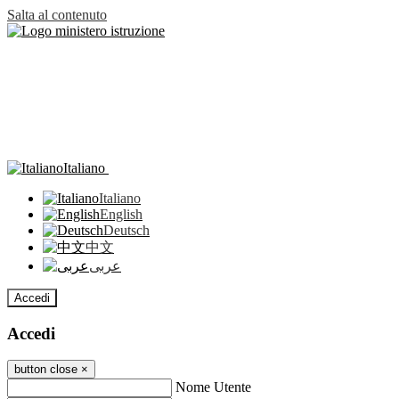
Salta al contenuto
Italiano
Italiano
English
Deutsch
中文
عربى
Accedi
Accedi
button close
×
Nome Utente