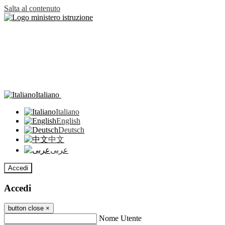
Salta al contenuto
Italiano
Italiano
English
Deutsch
中文
عربى
Accedi
Accedi
button close
×
Nome Utente