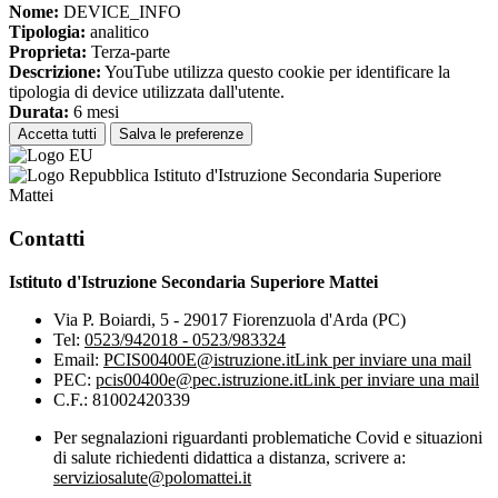
Nome:
DEVICE_INFO
Tipologia:
analitico
Proprieta:
Terza-parte
Descrizione:
YouTube utilizza questo cookie per identificare la
tipologia di device utilizzata dall'utente.
Durata:
6 mesi
Accetta tutti
Salva le preferenze
Istituto d'Istruzione Secondaria Superiore
Mattei
Contatti
Istituto d'Istruzione Secondaria Superiore Mattei
Via P. Boiardi, 5 - 29017 Fiorenzuola d'Arda (PC)
Tel:
0523/942018 - 0523/983324
Email:
PCIS00400E@istruzione.it
Link per inviare una mail
PEC:
pcis00400e@pec.istruzione.it
Link per inviare una mail
C.F.: 81002420339
Per segnalazioni riguardanti problematiche Covid e situazioni
di salute richiedenti didattica a distanza, scrivere a:
serviziosalute@polomattei.it