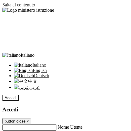
Salta al contenuto
Italiano
Italiano
English
Deutsch
中文
عربى
Accedi
Accedi
button close
×
Nome Utente