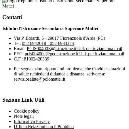
Istituto d'Istruzione Secondaria Superiore
Mattei
Contatti
Istituto d'Istruzione Secondaria Superiore Mattei
Via P. Boiardi, 5 - 29017 Fiorenzuola d'Arda (PC)
Tel:
0523/942018 - 0523/983324
Email:
PCIS00400E@istruzione.it
Link per inviare una mail
PEC:
pcis00400e@pec.istruzione.it
Link per inviare una mail
C.F.: 81002420339
Per segnalazioni riguardanti problematiche Covid e situazioni
di salute richiedenti didattica a distanza, scrivere a:
serviziosalute@polomattei.it
Sezione Link Utili
Cookie policy
Note legali
Informativa Privacy
Ufficio Relazioni con il Pubblico