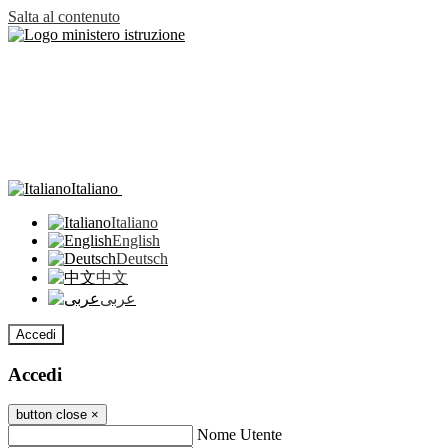
Salta al contenuto
Italiano
Italiano
English
Deutsch
中文
عربى
Accedi
Accedi
button close
×
Nome Utente