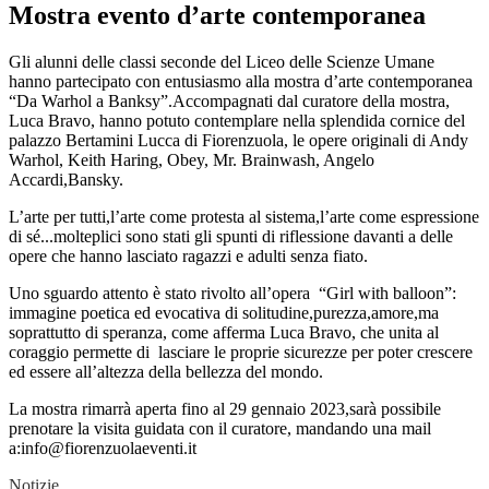
Mostra evento d’arte contemporanea
Gli alunni delle classi seconde del Liceo delle Scienze Umane
hanno partecipato con entusiasmo alla mostra d’arte contemporanea
“Da Warhol a Banksy”.Accompagnati dal curatore della mostra,
Luca Bravo, hanno potuto contemplare nella splendida cornice del
palazzo Bertamini Lucca di Fiorenzuola, le opere originali di Andy
Warhol, Keith Haring, Obey, Mr. Brainwash, Angelo
Accardi,Bansky.
L’arte per tutti,l’arte come protesta al sistema,l’arte come espressione
di sé...molteplici sono stati gli spunti di riflessione davanti a delle
opere che hanno lasciato ragazzi e adulti senza fiato.
Uno sguardo attento è stato rivolto all’opera “Girl with balloon”:
immagine poetica ed evocativa di solitudine,purezza,amore,ma
soprattutto di speranza, come afferma Luca Bravo, che unita al
coraggio permette di lasciare le proprie sicurezze per poter crescere
ed essere all’altezza della bellezza del mondo.
La mostra rimarrà aperta fino al 29 gennaio 2023,sarà possibile
prenotare la visita guidata con il curatore, mandando una mail
a:info@fiorenzuolaeventi.it
Notizie