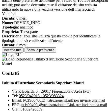
traccia delle preferenze dell'utente per i video di Youtube incorporati
nei siti; può anche determinare se il visitatore del sito web sta
utilizzando la nuova o la vecchia versione dell'interfaccia di
Youtube.
Durata:
6 mesi
Nome:
DEVICE_INFO
Tipologia:
analitico
Proprieta:
Terza-parte
Descrizione:
YouTube utilizza questo cookie per identificare la
tipologia di device utilizzata dall'utente.
Durata:
6 mesi
Accetta tutti
Salva le preferenze
Istituto d'Istruzione Secondaria Superiore
Mattei
Contatti
Istituto d'Istruzione Secondaria Superiore Mattei
Via P. Boiardi, 5 - 29017 Fiorenzuola d'Arda (PC)
Tel:
0523/942018 - 0523/983324
Email:
PCIS00400E@istruzione.it
Link per inviare una mail
PEC:
pcis00400e@pec.istruzione.it
Link per inviare una mail
C.F.: 81002420339