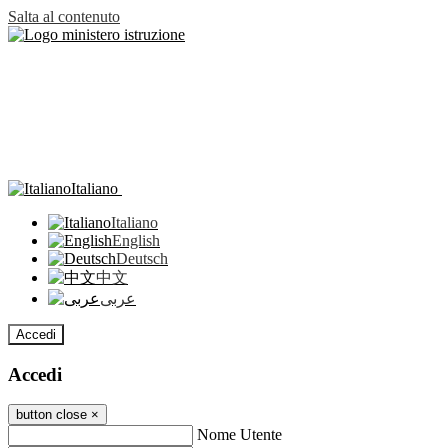
Salta al contenuto
Italiano
Italiano
English
Deutsch
中文
عربى
Accedi
Accedi
button close
×
Nome Utente