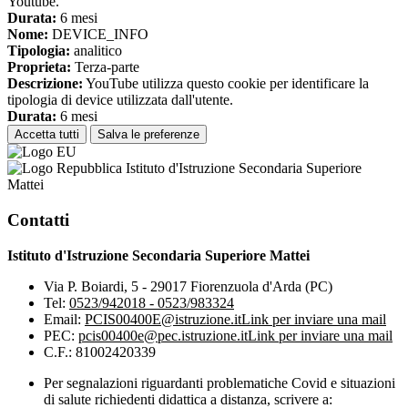
Youtube.
Durata:
6 mesi
Nome:
DEVICE_INFO
Tipologia:
analitico
Proprieta:
Terza-parte
Descrizione:
YouTube utilizza questo cookie per identificare la
tipologia di device utilizzata dall'utente.
Durata:
6 mesi
Accetta tutti
Salva le preferenze
Istituto d'Istruzione Secondaria Superiore
Mattei
Contatti
Istituto d'Istruzione Secondaria Superiore Mattei
Via P. Boiardi, 5 - 29017 Fiorenzuola d'Arda (PC)
Tel:
0523/942018 - 0523/983324
Email:
PCIS00400E@istruzione.it
Link per inviare una mail
PEC:
pcis00400e@pec.istruzione.it
Link per inviare una mail
C.F.: 81002420339
Per segnalazioni riguardanti problematiche Covid e situazioni
di salute richiedenti didattica a distanza, scrivere a: