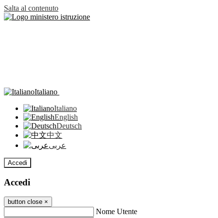
Salta al contenuto
Italiano
Italiano
English
Deutsch
中文
عربى
Accedi
Accedi
button close
×
Nome Utente