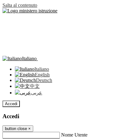
Salta al contenuto
Italiano
Italiano
English
Deutsch
中文
عربى
Accedi
Accedi
button close
×
Nome Utente