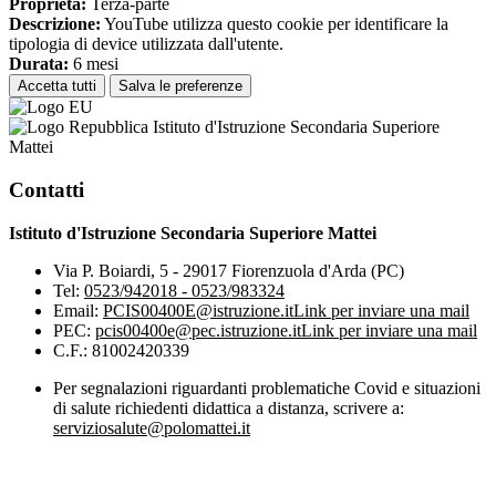
Proprieta:
Terza-parte
Descrizione:
YouTube utilizza questo cookie per identificare la
tipologia di device utilizzata dall'utente.
Durata:
6 mesi
Accetta tutti
Salva le preferenze
Istituto d'Istruzione Secondaria Superiore
Mattei
Contatti
Istituto d'Istruzione Secondaria Superiore Mattei
Via P. Boiardi, 5 - 29017 Fiorenzuola d'Arda (PC)
Tel:
0523/942018 - 0523/983324
Email:
PCIS00400E@istruzione.it
Link per inviare una mail
PEC:
pcis00400e@pec.istruzione.it
Link per inviare una mail
C.F.: 81002420339
Per segnalazioni riguardanti problematiche Covid e situazioni
di salute richiedenti didattica a distanza, scrivere a:
serviziosalute@polomattei.it