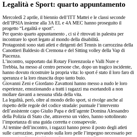
Legalità e Sport: quarto appuntamento
Mercoledì 2 aprile, il biennio dell’ITT Mattei e le classi seconde
dell’IPSIA insieme alla 3A EL e 4A MEC hanno proseguito il
progetto “Legalità e sport”.
Per questo quarto appuntamento , ci si è ritrovati in palestra per
incontrare lo sport legato al mondo della disabilità.
Protagonisti sono stati atleti e dirigenti del Tennis in carrozzina della
Canottieri Baldesio di Cremona e del Sitting volley della Vap di
Piacenza.
L’incontro, supportato dai Rotary Fiorenzuola e Valli Nure e
Trebbia, ha messo al centro persone che, dopo un tragico incidente,
hanno dovuto ricostruire la propria vita: lo sport é stato il loro faro di
speranza e la loro rinascita dopo tanto buio.
Giovanni Zeni e Giordano Zavattoni hanno messo a nudo le loro
esperienze, emozionando a tratti i ragazzi ma esortandoli a non
mollare davanti a nessuna sfida della vita.
La legalità, però, oltre al mondo dello sport, si rivolge anche al
rispetto delle regole del codice stradale: puntuale l’intervento
dell’assistente capo Giulio Papa e dell’agente Domina Alessandro
della Polizia di Stato che, attraverso un video, hanno sottolineato
l’importanza di una guida corretta e consapevole.
Al temine dell’incontro, i ragazzi hanno preso il posto degli atleti
sulle carrozzine, provando sulla loro pelle l’impegno necessario per