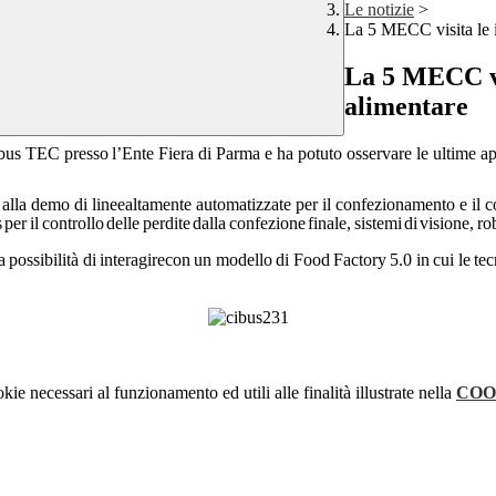
Le notizie
>
La 5 MECC visita le i
La 5 MECC vis
alimentare
bus
TEC
presso
l’Ente
Fiera
di Parma e ha potuto osservare le ultime app
 alla demo di linee
altamente automatizzate per il confezionamento e il c
s
per
il
controllo
delle
perdite
dalla
confezione
finale,
sistemi
di
visione,
ro
a
possibilità
di
interagire
con
un
modello
di
Food
Factory
5.0
in
cui
le
tec
kie necessari al funzionamento ed utili alle finalità illustrate nella
COO