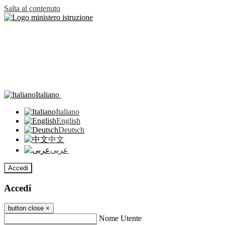
Salta al contenuto
Italiano
Italiano
English
Deutsch
中文
عربى
Accedi
Accedi
button close
×
Nome Utente