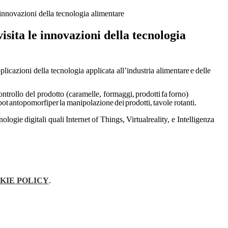
nnovazioni della tecnologia alimentare
ita le innovazioni della tecnologia
licazioni della tecnologia applicata all’industria
alimentare
e
delle
ontrollo del prodotto (caramelle,
formaggi,
prodotti
fa
forno)
bot
antopomorfi
per
la
manipolazione
dei
prodotti,
tavole
rotanti.
nologie
digitali
quali
Internet
of
Things,
Virtual
reality,
e Intelligenza
KIE POLICY
.