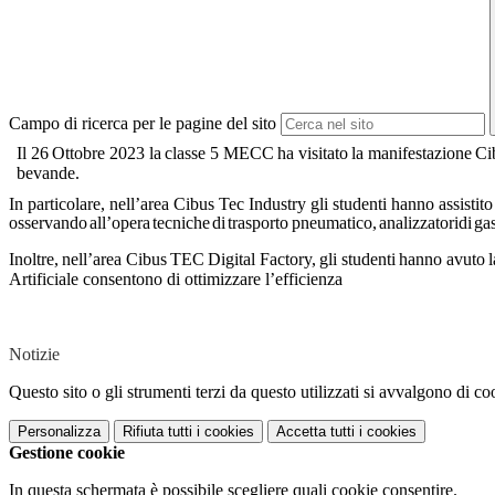
Campo di ricerca per le pagine del sito
Il
26
Ottobre
2023
la
classe
5
MECC
ha
visitato
la
manifestazione
Ci
bevande.
In particolare, nell’area Cibus Tec Industry gli studenti hanno assistito
osservando
all’opera
tecniche
di
trasporto
pneumatico,
analizzatori
di
ga
Inoltre,
nell’area
Cibus
TEC
Digital
Factory,
gli
studenti
hanno
avuto
l
Artificiale consentono di ottimizzare l’efficienza
Notizie
Questo sito o gli strumenti terzi da questo utilizzati si avvalgono di coo
Personalizza
Rifiuta tutti
i cookies
Accetta tutti
i cookies
Gestione cookie
In questa schermata è possibile scegliere quali cookie consentire.