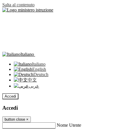
Salta al contenuto
Italiano
Italiano
English
Deutsch
中文
عربى
Accedi
Accedi
button close
×
Nome Utente