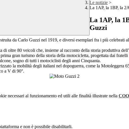
Le notizie
>
La 1AP, la 1BP, la 2
La 1AP, la 1B
Guzzi
truita da Carlo Guzzi nel 1919, e diversi esemplari fra i più celebrati 
a di oltre 80 veicoli che, insieme al racconto della storia produttiva del
rima gran turismo della storia della motocicletta, progettata dai fratell
alcone, sogno di tutti i motociclisti degli anni Cinquanta.
rizzato la mobilità degli italiani nel dopoguerra, come la Motoleggera 65
co a V di 90°.
kie necessari al funzionamento ed utili alle finalità illustrate nella
COO
attaforma e non è possibile disabilitarli.