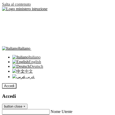
Salta al contenuto
Italiano
Italiano
English
Deutsch
中文
عربى
Accedi
Accedi
button close
×
Nome Utente