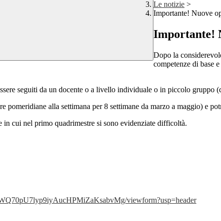
Le notizie
>
Importante! Nuove opp
Importante! 
Dopo la considerevol
competenze di base e l
essere seguiti da un docente o a livello individuale o in piccolo gruppo 
re pomeridiane alla settimana per 8 settimane da marzo a maggio) e potre
e in cui nel primo quadrimestre si sono evidenziate difficoltà.
VlnVWQ70pU7lyp9iyAucHPMiZaKsabvMg/viewform?usp=header