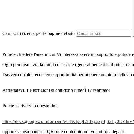
Campo di ricerca per le pagine del sito
Potrete chiedere l'area in cui Vi interessa avere un supporto e potrete 
Ogni percorso avrà la durata di 16 ore (generalmente distribuite su 2 o
Davvero un'altra eccellente opportunità per ottenere un aiuto nelle are
Affrettatevi! Le iscrizioni si chiudono lunedì 17 febbraio!
Potete iscrivervi a questo link
https://docs.google.com/forms/d/e/1FAIpQLSdvyqxy4jrt2Ly0E
oppure scansionando il QRcode contenuto nel volantino allegato.