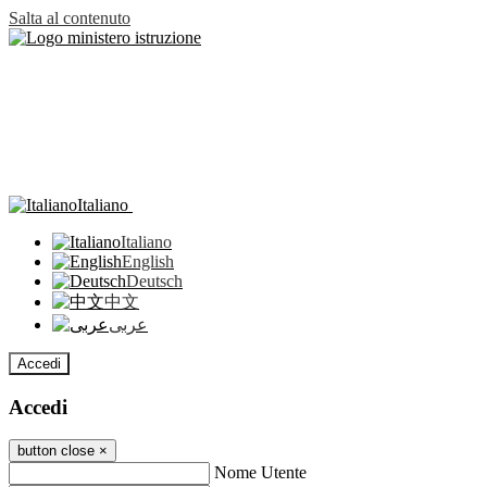
Salta al contenuto
Italiano
Italiano
English
Deutsch
中文
عربى
Accedi
Accedi
button close
×
Nome Utente