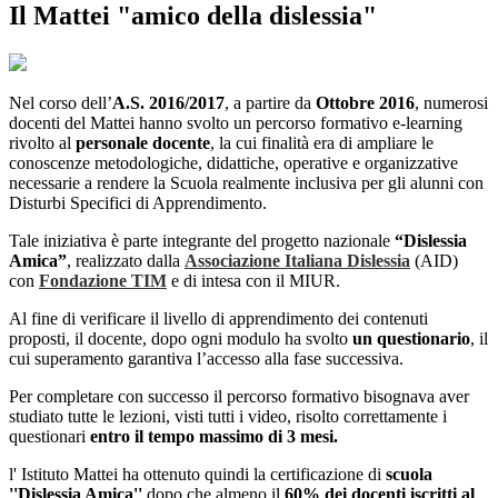
Il Mattei "amico della dislessia"
Nel corso dell’
A.S. 2016/2017
, a partire da
Ottobre 2016
, numerosi
docenti del Mattei hanno svolto un percorso formativo e-learning
rivolto al
personale docente
, la cui finalità era di ampliare le
conoscenze metodologiche, didattiche, operative e organizzative
necessarie a rendere la Scuola realmente inclusiva per gli alunni con
Disturbi Specifici di Apprendimento.
Tale iniziativa è parte integrante del progetto nazionale
“Dislessia
Amica”
, realizzato dalla
Associazione Italiana Dislessia
(AID)
con
Fondazione TIM
e di intesa con il MIUR.
Al fine di verificare il livello di apprendimento dei contenuti
proposti, il docente, dopo ogni modulo ha svolto
un questionario
, il
cui superamento garantiva l’accesso alla fase successiva.
Per completare con successo il percorso formativo bisognava aver
studiato tutte le lezioni, visti tutti i video, risolto correttamente i
questionari
entro il tempo massimo di 3 mesi.
l' Istituto Mattei ha ottenuto quindi la certificazione di
scuola
''Dislessia Amica''
dopo che almeno il
60% dei docenti
iscritti al