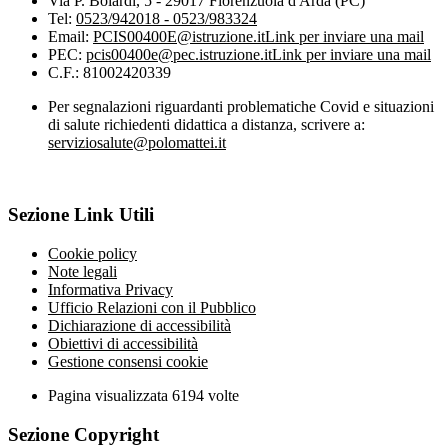
Via P. Boiardi, 5 - 29017 Fiorenzuola d'Arda (PC)
Tel:
0523/942018 - 0523/983324
Email:
PCIS00400E@istruzione.it
Link per inviare una mail
PEC:
pcis00400e@pec.istruzione.it
Link per inviare una mail
C.F.: 81002420339
Per segnalazioni riguardanti problematiche Covid e situazioni
di salute richiedenti didattica a distanza, scrivere a:
serviziosalute@polomattei.it
Sezione Link Utili
Cookie policy
Note legali
Informativa Privacy
Ufficio Relazioni con il Pubblico
Dichiarazione di accessibilità
Obiettivi di accessibilità
Gestione consensi cookie
Pagina visualizzata
6194
volte
Sezione Copyright