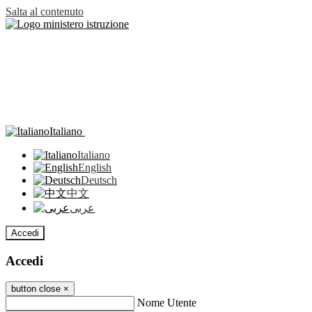
Salta al contenuto
Italiano
Italiano
English
Deutsch
中文
عربى
Accedi
Accedi
button close
×
Nome Utente