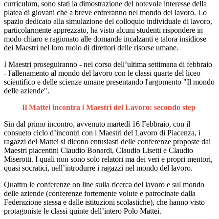
curriculum, sono stati la dimostrazione del notevole interesse della
platea di giovani che a breve entreranno nel mondo del lavoro. Lo
spazio dedicato alla simulazione del colloquio individuale di lavoro,
particolarmente apprezzato, ha visto alcuni studenti rispondere in
modo chiaro e ragionato alle domande incalzanti e talora insidiose
dei Maestri nel loro ruolo di direttori delle risorse umane.
I Maestri proseguiranno - nel corso dell’ultima settimana di febbraio
- l'allenamento al mondo del lavoro con le classi quarte del liceo
scientifico e delle scienze umane presentando l'argomento "Il mondo
delle aziende".
Il Mattei incontra i Maestri del Lavoro: secondo step
Sin dal primo incontro, avvenuto martedì 16 Febbraio, con il
consueto ciclo d’incontri con i Maestri del Lavoro di Piacenza, i
ragazzi del Mattei si dicono entusiasti delle conferenze proposte dai
Maestri piacentini Claudio Bonardi, Claudio Lisetti e Claudio
Miserotti. I quali non sono solo relatori ma dei veri e propri mentori,
quasi socratici, nell’introdurre i ragazzi nel mondo del lavoro.
Quattro le conferenze on line sulla ricerca del lavoro e sul mondo
delle aziende (conferenze fortemente volute e patrocinate dalla
Federazione stessa e dalle istituzioni scolastiche), che hanno visto
protagoniste le classi quinte dell’intero Polo Mattei.