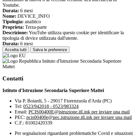
Youtube.
Durata:
6 mesi
Nome:
DEVICE_INFO
Tipologia:
analitico
Proprieta:
Terza-parte
Descrizione:
YouTube utilizza questo cookie per identificare la
tipologia di device utilizzata dall'utente.
Durata:
6 mesi
Accetta tutti
Salva le preferenze
Istituto d'Istruzione Secondaria Superiore
Mattei
Contatti
Istituto d'Istruzione Secondaria Superiore Mattei
Via P. Boiardi, 5 - 29017 Fiorenzuola d'Arda (PC)
Tel:
0523/942018 - 0523/983324
Email:
PCIS00400E@istruzione.it
Link per inviare una mail
PEC:
pcis00400e@pec.istruzione.it
Link per inviare una mail
C.F.: 81002420339
Per segnalazioni riguardanti problematiche Covid e situazioni