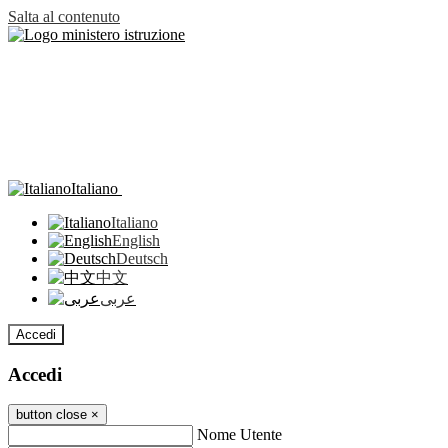
Salta al contenuto
Italiano
Italiano
English
Deutsch
中文
عربى
Accedi
Accedi
button close
×
Nome Utente