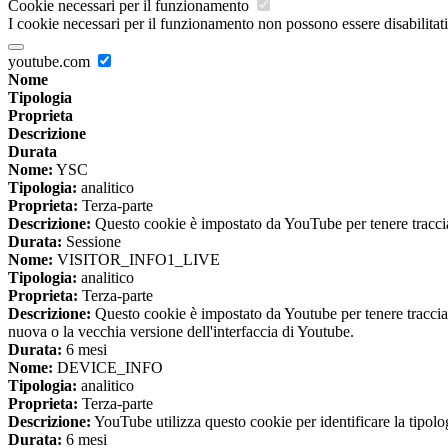
Cookie necessari per il funzionamento
I cookie necessari per il funzionamento non possono essere disabilitati.
youtube.com
Nome
Tipologia
Proprieta
Descrizione
Durata
Nome:
YSC
Tipologia:
analitico
Proprieta:
Terza-parte
Descrizione:
Questo cookie è impostato da YouTube per tenere traccia 
Durata:
Sessione
Nome:
VISITOR_INFO1_LIVE
Tipologia:
analitico
Proprieta:
Terza-parte
Descrizione:
Questo cookie è impostato da Youtube per tenere traccia de
nuova o la vecchia versione dell'interfaccia di Youtube.
Durata:
6 mesi
Nome:
DEVICE_INFO
Tipologia:
analitico
Proprieta:
Terza-parte
Descrizione:
YouTube utilizza questo cookie per identificare la tipologi
Durata:
6 mesi