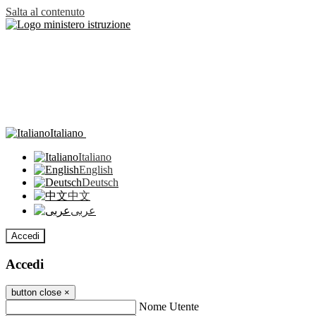
Salta al contenuto
Italiano
Italiano
English
Deutsch
中文
عربى
Accedi
Accedi
button close
×
Nome Utente