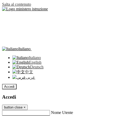
Salta al contenuto
Italiano
Italiano
English
Deutsch
中文
عربى
Accedi
Accedi
button close
×
Nome Utente