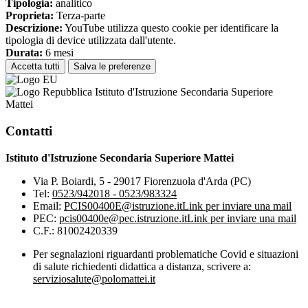
Tipologia:
analitico
Proprieta:
Terza-parte
Descrizione:
YouTube utilizza questo cookie per identificare la
tipologia di device utilizzata dall'utente.
Durata:
6 mesi
Accetta tutti
Salva le preferenze
Istituto d'Istruzione Secondaria Superiore
Mattei
Contatti
Istituto d'Istruzione Secondaria Superiore Mattei
Via P. Boiardi, 5 - 29017 Fiorenzuola d'Arda (PC)
Tel:
0523/942018 - 0523/983324
Email:
PCIS00400E@istruzione.it
Link per inviare una mail
PEC:
pcis00400e@pec.istruzione.it
Link per inviare una mail
C.F.: 81002420339
Per segnalazioni riguardanti problematiche Covid e situazioni
di salute richiedenti didattica a distanza, scrivere a:
serviziosalute@polomattei.it