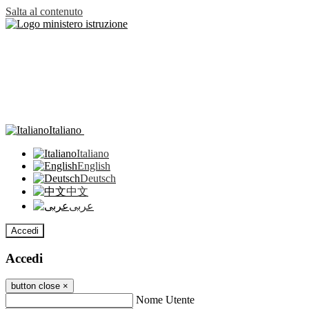
Salta al contenuto
Italiano
Italiano
English
Deutsch
中文
عربى
Accedi
Accedi
button close
×
Nome Utente