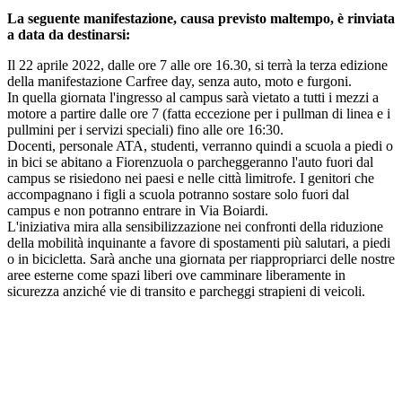
La seguente manifestazione, causa previsto maltempo, è rinviata
a data da destinarsi:
Il 22 aprile 2022, dalle ore 7 alle ore 16.30, si terrà la terza edizione
della manifestazione Carfree day, senza auto, moto e furgoni.
In quella giornata l'ingresso al campus sarà vietato a tutti i mezzi a
motore a partire dalle ore 7 (fatta eccezione per i pullman di linea e i
pullmini per i servizi speciali) fino alle ore 16:30.
Docenti, personale ATA, studenti, verranno quindi a scuola a piedi o
in bici se abitano a Fiorenzuola o parcheggeranno l'auto fuori dal
campus se risiedono nei paesi e nelle città limitrofe. I genitori che
accompagnano i figli a scuola potranno sostare solo fuori dal
campus e non potranno entrare in Via Boiardi.
L'iniziativa mira alla sensibilizzazione nei confronti della riduzione
della mobilità inquinante a favore di spostamenti più salutari, a piedi
o in bicicletta. Sarà anche una giornata per riappropriarci delle nostre
aree esterne come spazi liberi ove camminare liberamente in
sicurezza anziché vie di transito e parcheggi strapieni di veicoli.