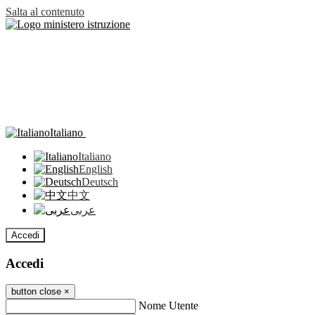
Salta al contenuto
Italiano
Italiano
English
Deutsch
中文
عربى
Accedi
Accedi
button close
×
Nome Utente