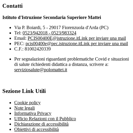
Contatti
Istituto d'Istruzione Secondaria Superiore Mattei
Via P. Boiardi, 5 - 29017 Fiorenzuola d'Arda (PC)
Tel:
0523/942018 - 0523/983324
Email:
PCIS00400E@istruzione.it
Link per inviare una mail
PEC:
pcis00400e@pec.istruzione.it
Link per inviare una mail
C.F.: 81002420339
Per segnalazioni riguardanti problematiche Covid e situazioni
di salute richiedenti didattica a distanza, scrivere a:
serviziosalute@polomattei.it
Sezione Link Utili
Cookie policy
Note legali
Informativa Privacy
Ufficio Relazioni con il Pubblico
Dichiarazione di accessibilità
Obiettivi di accessibilità