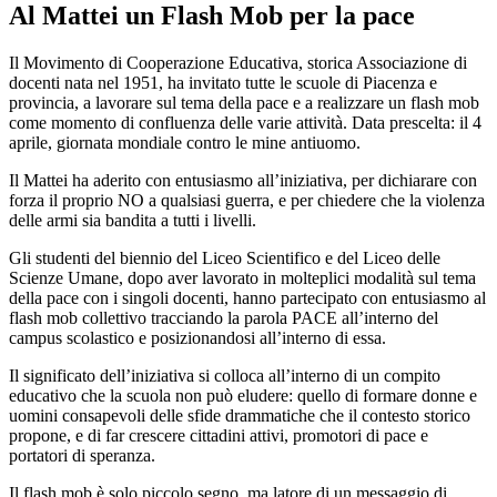
Al Mattei un Flash Mob per la pace
Il Movimento di Cooperazione Educativa, storica Associazione di
docenti nata nel 1951, ha invitato tutte le scuole di Piacenza e
provincia, a lavorare sul tema della pace e a realizzare un flash mob
come momento di confluenza delle varie attività. Data prescelta: il 4
aprile, giornata mondiale contro le mine antiuomo.
Il Mattei ha aderito con entusiasmo all’iniziativa, per dichiarare con
forza il proprio NO a qualsiasi guerra, e per chiedere che la violenza
delle armi sia bandita a tutti i livelli.
Gli studenti del biennio del Liceo Scientifico e del Liceo delle
Scienze Umane, dopo aver lavorato in molteplici modalità sul tema
della pace con i singoli docenti, hanno partecipato con entusiasmo al
flash mob collettivo tracciando la parola PACE all’interno del
campus scolastico e posizionandosi all’interno di essa.
Il significato dell’iniziativa si colloca all’interno di un compito
educativo che la scuola non può eludere: quello di formare donne e
uomini consapevoli delle sfide drammatiche che il contesto storico
propone, e di far crescere cittadini attivi, promotori di pace e
portatori di speranza.
Il flash mob è solo piccolo segno, ma latore di un messaggio di