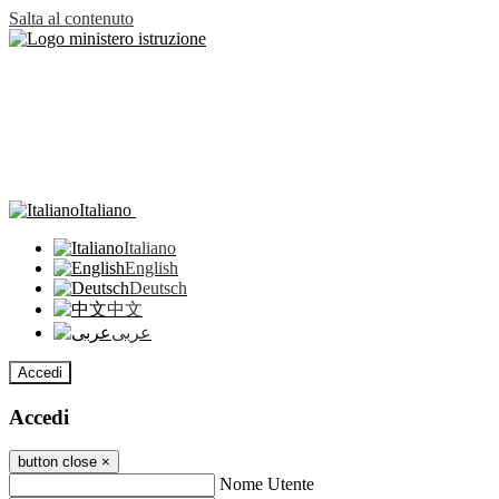
Salta al contenuto
Italiano
Italiano
English
Deutsch
中文
عربى
Accedi
Accedi
button close
×
Nome Utente