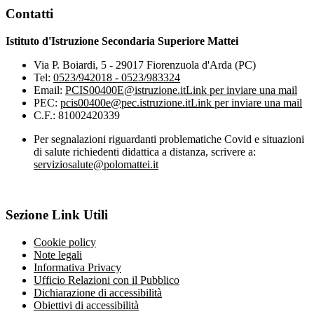
Contatti
Istituto d'Istruzione Secondaria Superiore Mattei
Via P. Boiardi, 5 - 29017 Fiorenzuola d'Arda (PC)
Tel:
0523/942018 - 0523/983324
Email:
PCIS00400E@istruzione.it
Link per inviare una mail
PEC:
pcis00400e@pec.istruzione.it
Link per inviare una mail
C.F.: 81002420339
Per segnalazioni riguardanti problematiche Covid e situazioni
di salute richiedenti didattica a distanza, scrivere a:
serviziosalute@polomattei.it
Sezione Link Utili
Cookie policy
Note legali
Informativa Privacy
Ufficio Relazioni con il Pubblico
Dichiarazione di accessibilità
Obiettivi di accessibilità