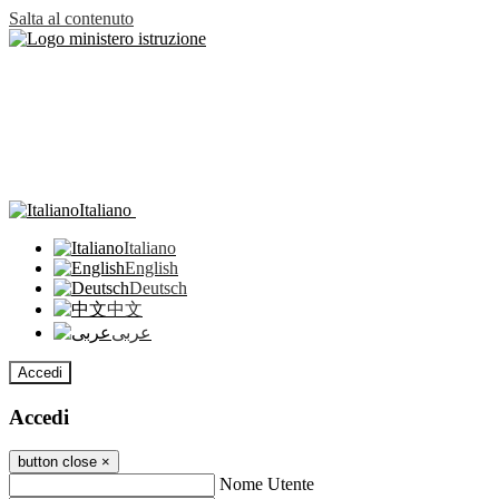
Salta al contenuto
Italiano
Italiano
English
Deutsch
中文
عربى
Accedi
Accedi
button close
×
Nome Utente