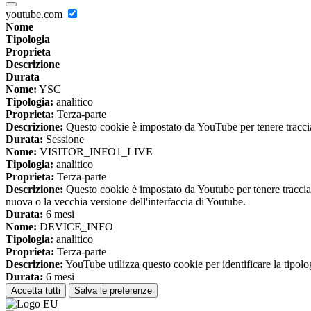
youtube.com
Nome
Tipologia
Proprieta
Descrizione
Durata
Nome:
YSC
Tipologia:
analitico
Proprieta:
Terza-parte
Descrizione:
Questo cookie è impostato da YouTube per tenere traccia 
Durata:
Sessione
Nome:
VISITOR_INFO1_LIVE
Tipologia:
analitico
Proprieta:
Terza-parte
Descrizione:
Questo cookie è impostato da Youtube per tenere traccia de
nuova o la vecchia versione dell'interfaccia di Youtube.
Durata:
6 mesi
Nome:
DEVICE_INFO
Tipologia:
analitico
Proprieta:
Terza-parte
Descrizione:
YouTube utilizza questo cookie per identificare la tipologi
Durata:
6 mesi
Accetta tutti
Salva le preferenze