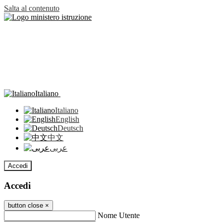
Salta al contenuto
Italiano
Italiano
English
Deutsch
中文
عربى
Accedi
Accedi
button close
×
Nome Utente