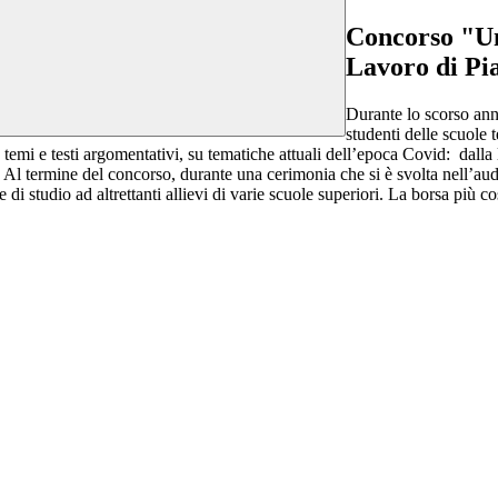
Concorso "Una
Lavoro di Pi
Durante lo scorso ann
studenti delle scuole 
temi e testi argomentativi, su tematiche attuali dell’epoca Covid: dalla li
a. Al termine del concorso, durante una cerimonia che si è svolta nell’au
di studio ad altrettanti allievi di varie scuole superiori. La borsa più c